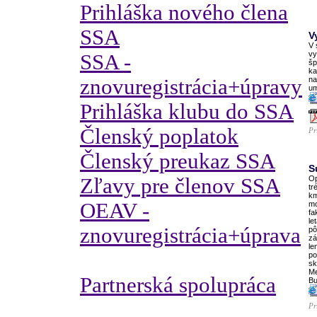
Prihláška nového člena
SSA
V
V 
vy
SSA -
šp
ka
znovuregistrácia+úpravy
na
um
Prihláška klubu do SSA
Členský poplatok
Pr
Členský preukaz SSA
S
Zľavy pre členov SSA
Op
tr
km
OEAV -
mo
fa
le
znovuregistrácia+úprava
pô
zá
le
po
sk
Me
Partnerská spolupráca
Bu
Pr