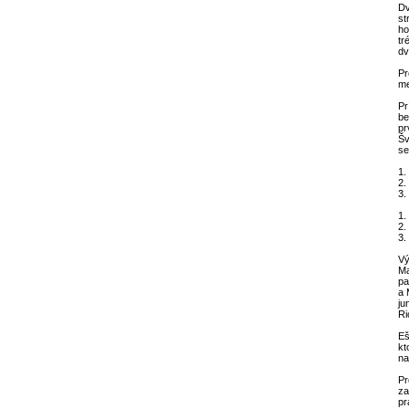
Dv
st
ho
tr
dv
Pr
me
Pr
be
pr
Šv
se
1.
2.
3.
1.
2.
3.
Vý
Ma
pa
a 
ju
Ri
Eš
kt
na
Pr
za
pr