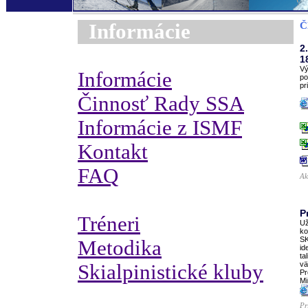
Informácie
Č
2
1
Vý
Informácie
po
pr
Činnosť Rady SSA
Informácie z ISMF
Kontakt
FAQ
Ak
P
Tréneri
Už
ko
SK
Metodika
id
ta
vä
Skialpinistické kluby
Pr
Mi
Pr