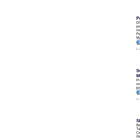
P
Dň
po
mu
Pe
Ma
k.
S
M
Pr
uv
ju
m.
S
Be
Ta
Ce
čl