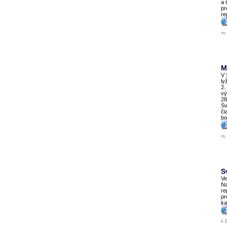
a 
pr
re
m.
M
V 
ly
2.
vý
28
Sv
či
bo
m.
S
Ve
Na
re
pr
ka
k.