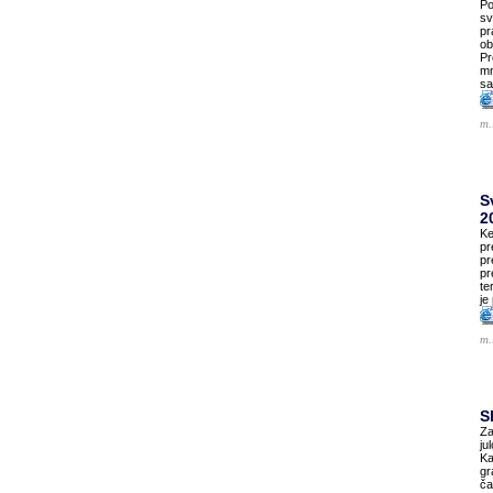
Po
sv
pr
ob
Pr
mn
sa
m.
S
2
Ke
pr
pr
pr
te
je
m.
S
Za
ju
Ka
gr
ča