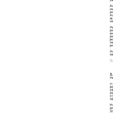
zá
Pr
mo
pr
A 
aj
ve
Po
po
pr
po
je
me
pr
Pr
mi
To
1
Pe
V 
po
zá
kt
V 
ná
Pr
pr
11