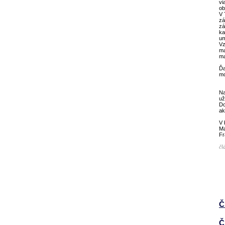
vi
ob
V 
zá
zá
ka
um
Vz
ma
ma
Ďa
mo
Na
už
Do
ak
V 
Ma
Fr
čl
Č
Č