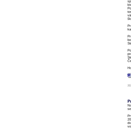
sp
kt
Po
to
vä
šk
Pr
ka
Pr
bo
St
Po
pr
St
Če
Ho
Mi
P
Na
se
Pr
20
dv
vo