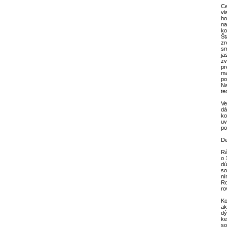
Ce
vi
ho
na
ko
Št
zr
sm
ja
zv
pr
ma
po
Na
te
Ve
dá
ko
uv
po
De
Rá
o 
dú
so
ní
Ro
ro
Ko
ak
dý
ke
so