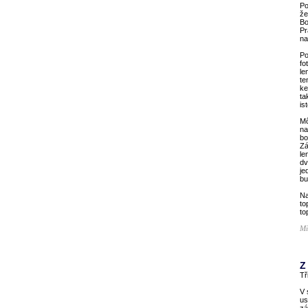
Po
že
Bo
Pr
na
Po
fo
le
te
ke
ta
is
Mô
na
bo
Zá
le
dv
je
bu
Na
to
to
Mi
Z
Tř
V 
us