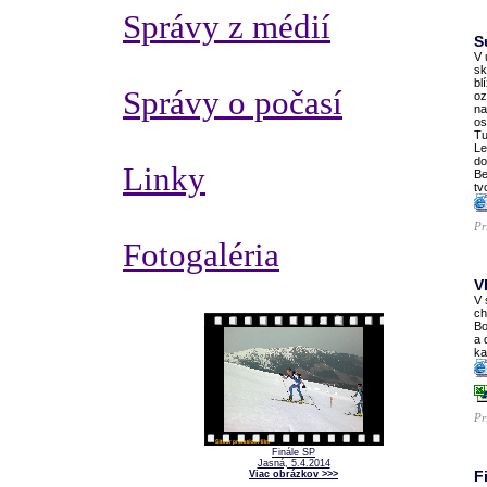
Správy z médií
S
V 
sk
bl
Správy o počasí
oz
na
os
Tu
Le
do
Linky
Be
tv
Pr
Fotogaléria
V
V 
ch
Bo
a 
ka
Pr
Finále SP
Jasná, 5.4.2014
F
Viac obrázkov >>>