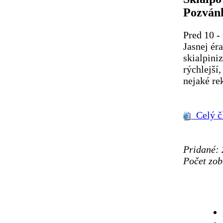
Pozvánka
Pred 10 -
Jasnej ér
skialpini
rýchlejší
nejaké rek
Celý č
Pridané: 
Počet zob