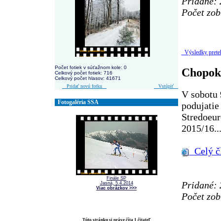
Pridané: 
Počet zob
Výsledky prete
Počet fotiek v súťažnom kole: 0
Chopok 
Celkový počet fotiek: 716
Celkový počet hlasov: 41671
Pridať novú fotku
Vstúpiť
V sobotu 
Fotogaléria SSA
podujatie
Stredoeur
2015/16..
Celý č
Finále SP
Pridané: 
Jasná, 5.4.2014
Viac obrázkov >>>
Počet zob
Túto stránku si práve číta 1 čitateľ