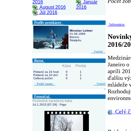
Počet zob
2016
Január
August 2016
2016
Júl 2016
Profily pretekárov
Informácie:
Miroslav Leitner
01.08.1966
Novinky
Brezno
Skialp4u
2016/20
Vstúpiť
Medzináro
Burza
Janeiro o
Kúpa
Predaj
apríli 20
Pridané za 24 hod:
0
1
Pridané za 10 dní:
0
1
ďalšiu vý
Celkový počet:
0
1
mládeže 
Pridať oznam
Vstúpiť
Rozhoduj
Fotosúťaž
environme
Posledná zaradená fotka
14.1.2015 [07:29] : Frigo
Celý č