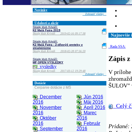
Novinky
Zobraziť všetky
Udalosti a akcie
Skialp klub Kriváň:
K2 Malá Fatra 2019
Skialp klub Kriváň 2019-02-16 09:17:38
Najnovšie 
Skialp klub Kriváň:
K2 Malá Fatra - 2-dňovýé preteky v
Rada SSA:
skialpinizme
Skialp klub Kriváň 2018-02-28 07:56:20
Zápis z
Skialp klub Kriváň:
MF OPEN VÝSLEDKY
vysledky
V prílohe
Skialp klub Kriváň 2017-03-12 19:29:48
Zobraziť všetky
zhromažde
Dotácie
ŠULOV" v
Čerpanie dotácie z MŠ
December
Jún 2016
2016
Máj 2016
Celý č
November
Apríl 2016
2016
Marec
Október
2016
2016
Február
Pridané: 
September
2016