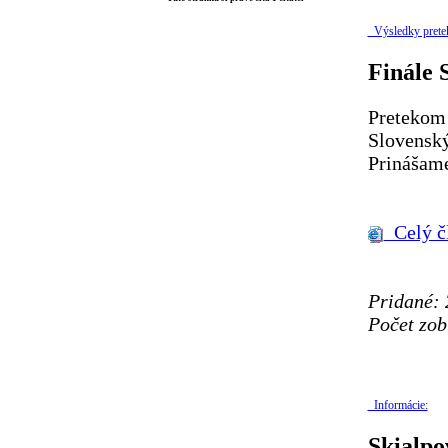
Výsledky prete
Finále 
Pretekom V
Slovenský
Prinášame
Celý č
Pridané: 
Počet zob
Informácie:
Skialpo