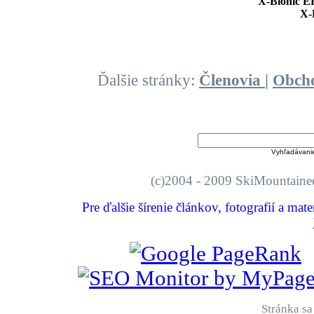
X-Bionic E
X-
Ďalšie stránky:
Členovia
|
Obch
Vyhľadávani
(c)2004 - 2009 SkiMount
Pre ďalšie šírenie článkov, fotografií a mat
Stránka sa