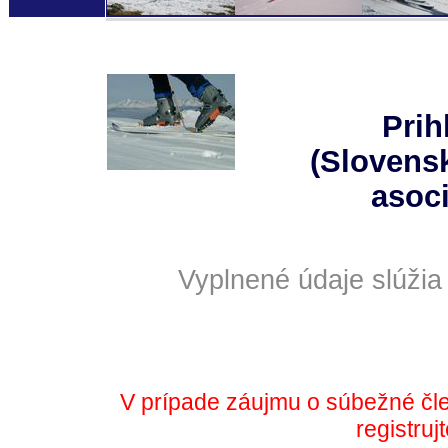
Prih
(Slovensk
asoci
Vyplnené údaje slúžia
V prípade záujmu o súbežné čle
registruj