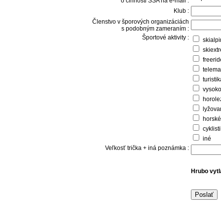
o činnosti SSA na e-mail :
Klub :
Členstvo v šporových organizáciách
s podobným zameraním :
Športové aktivity :
skialp
skiext
freerid
telema
turisti
vysoko
horole
lyžova
horské
cyklist
iné
Veľkosť trička + iná poznámka :
Hrubo vytl