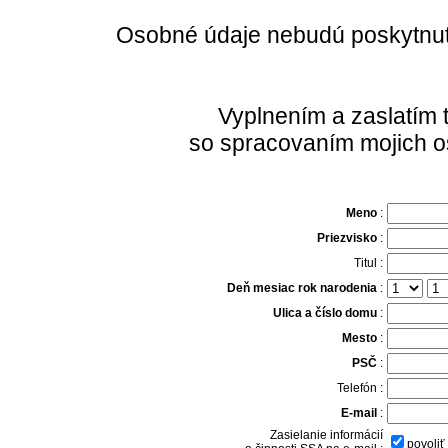
Osobné údaje nebudú poskytnuté
Vyplnením a zaslatím 
so spracovaním mojich o
Meno
:
Priezvisko
:
Titul :
Deň mesiac rok narodenia
:
Ulica a číslo domu
:
Mesto
:
PSČ
:
Telefón :
E-mail
:
Zasielanie informácií
povoliť