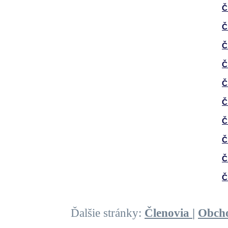
Č
Č
Č
Č
Č
Č
Č
Č
Č
Č
Ďalšie stránky:
Členovia
|
Obch