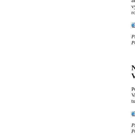
a
v
r
P
P
N
V
P
V
t
P
P