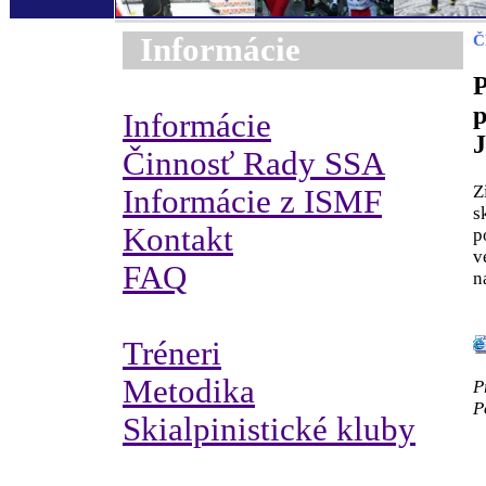
Informácie
Č
P
p
Informácie
J
Činnosť Rady SSA
Z
Informácie z ISMF
s
Kontakt
p
v
FAQ
n
Tréneri
Metodika
P
P
Skialpinistické kluby