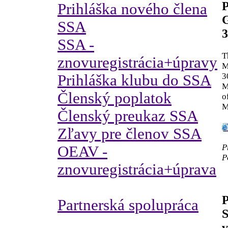
P
Prihláška nového člena
SSA
3
SSA -
T
znovuregistrácia+úpravy
M
3
Prihláška klubu do SSA
M
Členský poplatok
o
M
Členský preukaz SSA
Zľavy pre členov SSA
P
OEAV -
P
znovuregistrácia+úprava
P
Partnerská spolupráca
S
v