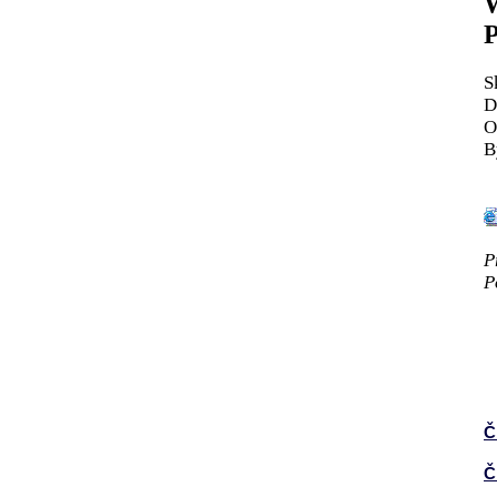
P
S
D
O
B
P
P
Č
Č