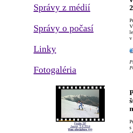
Správy z médií
2
P
Správy o počasí
V
l
v
Linky
P
Fotogaléria
P
P
š
n
P
Finále SP
s
Jasná, 5.4.2014
Viac obrázkov >>>