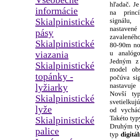
Všeobecné
hľadač. Je
informácie
na princ
Skialpinistické
signálu,
nastavené
pásy
zavaleného
Skialpinistické
80-90m no 
u analógo
viazania
Jedným z
Skialpinistické
model ob
topánky -
počúva sig
nastavuje 
lyžiarky
Novší ty
Skialpinistické
svetielk
lyže
od vychád
Takéto typ
Skialpinistické
Druhým ty
palice
typ
digitá