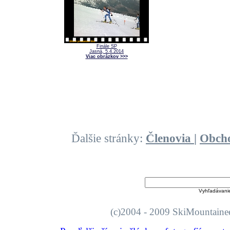
Finále SP
Jasná, 5.4.2014
Viac obrázkov >>>
Ďalšie stránky:
Členovia
|
Obch
Vyhľadávani
(c)2004 - 2009 SkiMount