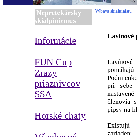
Nepretekársky
Výbava skialpinistu
skialpinizmus
Lavínové p
Informácie
FUN Cup
Lavínov
pomáhajú
Zrazy
Podmienko
priaznivcov
pri sebe
SSA
nastavené
členovia 
pipsy na h
Horské chaty
Existuj
zariadení