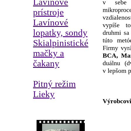
Lavínové
v sebe 
mikropro
prístroje
vzdialeno
Lavínové
vypíše to
lopatky, sondy
druhmi sa 
túto metód
Skialpinistické
Firmy vyrá
mačky a
BCA, Ma
čakany
duálnu (d
v lepšom p
Pitný režim
Lieky
Výrobcovi