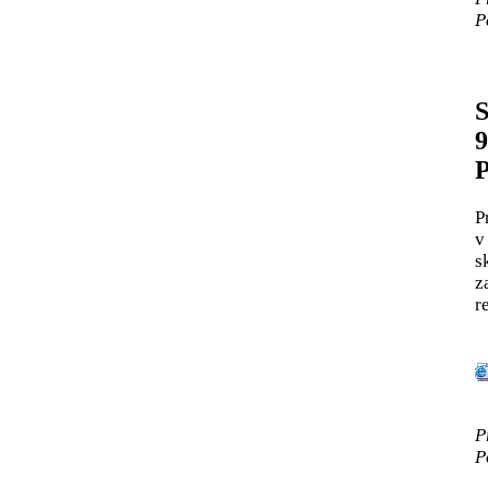
P
S
9
P
P
v
s
z
r
P
P