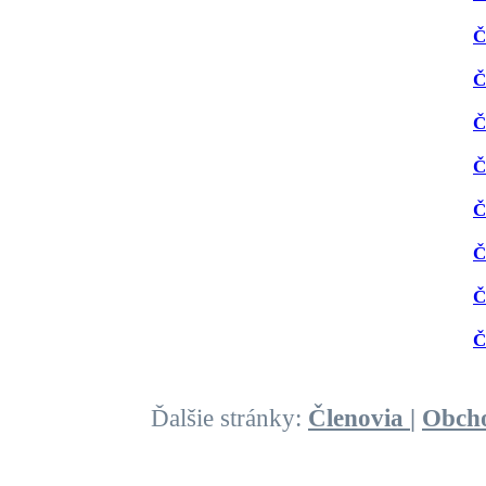
Č
Č
Č
Č
Č
Č
Č
Č
Ďalšie stránky:
Členovia
|
Obch