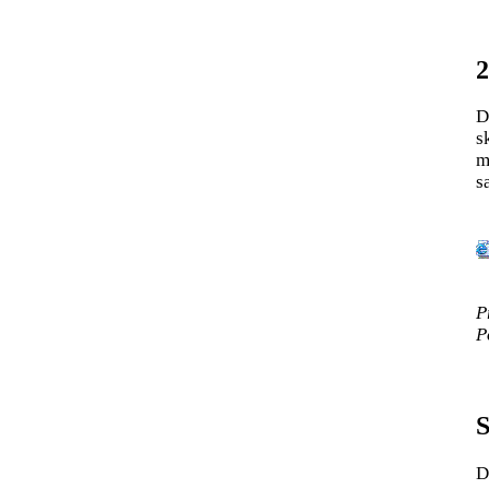
2
D
s
m
sa
P
P
S
D