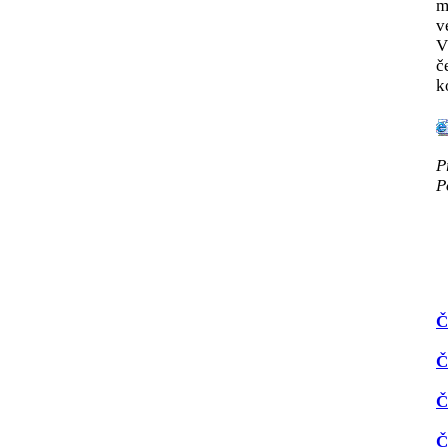
m
v
V
č
k
P
P
Č
Č
Č
Č