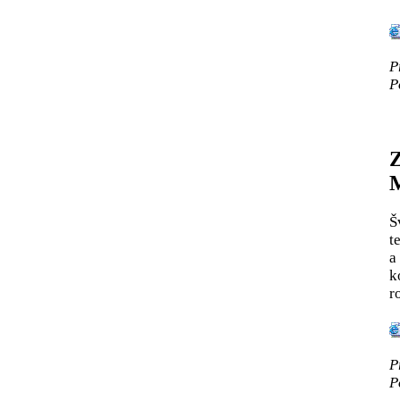
P
P
Z
M
Š
t
a
k
r
P
P