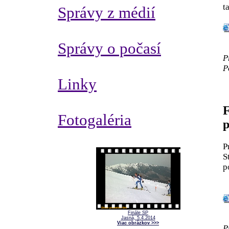
t
Správy z médií
Správy o počasí
P
P
Linky
F
Fotogaléria
p
P
S
p
Finále SP
Jasná, 5.4.2014
Viac obrázkov >>>
P