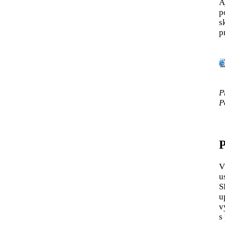
A
p
s
p
P
P
P
V
u
S
u
v
s