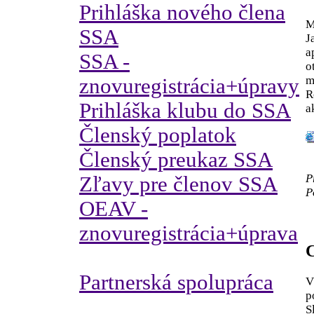
Prihláška nového člena
M
SSA
J
a
SSA -
o
m
znovuregistrácia+úpravy
R
Prihláška klubu do SSA
a
Členský poplatok
Členský preukaz SSA
P
Zľavy pre členov SSA
P
OEAV -
znovuregistrácia+úprava
C
Partnerská spolupráca
V
p
S