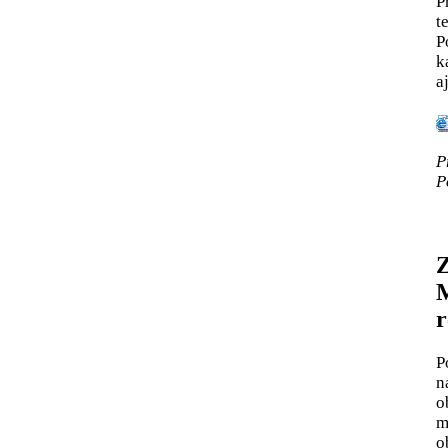
P
t
P
k
a
P
P
Z
M
r
P
n
o
m
o