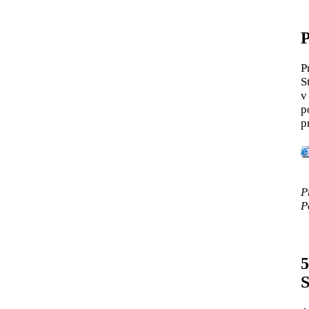
P
P
S
v
p
p
P
P
5