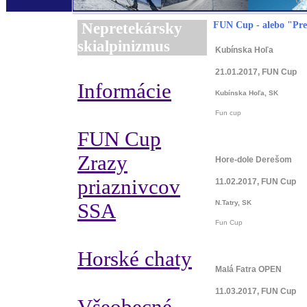
Nepretekársky
FUN Cup - alebo "Pre
skialpinizmus
Kubínska Hoľa
21.01.2017, FUN Cup
Informácie
Kubínska Hoľa, SK
Fun cup
FUN Cup
Zrazy
Hore-dole Derešom
priaznivcov
11.02.2017, FUN Cup
N.Tatry, SK
SSA
Fun Cup
Horské chaty
Malá Fatra OPEN
11.03.2017, FUN Cup