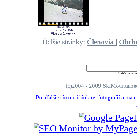
Finále SP
Jasná, 5.4.2014
Viac obrázkov >>>
Ďalšie stránky:
Členovia
|
Obch
Vyhľadávani
(c)2004 - 2009 SkiMount
Pre ďalšie šírenie článkov, fotografií a mat