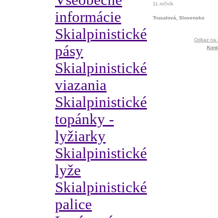
Všeobecné
11.ročník
informácie
Trusalová, Slovensko
Skialpinistické
Odkaz na i
pásy
Kont
Skialpinistické
viazania
Skialpinistické
topánky -
lyžiarky
Skialpinistické
lyže
Skialpinistické
palice