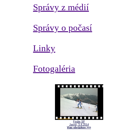
Správy z médií
Správy o počasí
Linky
Fotogaléria
Finále SP
Jasná, 5.4.2014
Viac obrázkov >>>