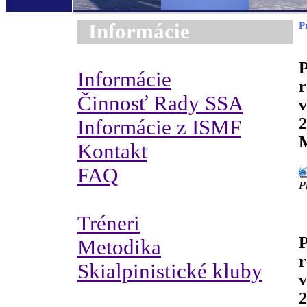
Informácie
P
P
Informácie
r
Činnosť Rady SSA
v
2
Informácie z ISMF
M
Kontakt
FAQ
P
Tréneri
P
Metodika
r
Skialpinistické kluby
v
2