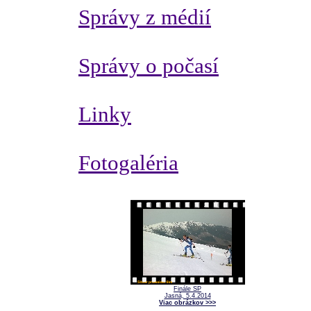
Správy z médií
Správy o počasí
Linky
Fotogaléria
Finále SP
Jasná, 5.4.2014
Viac obrázkov >>>