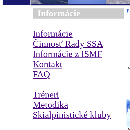
Informácie
F
Informácie
Činnosť Rady SSA
Informácie z ISMF
Kontakt
M
FAQ
Tréneri
Metodika
Skialpinistické kluby
M