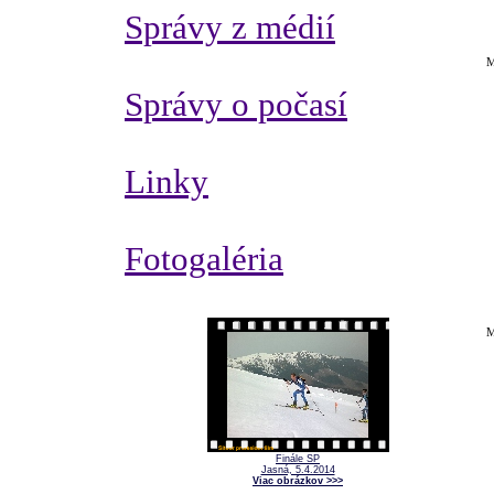
Správy z médií
M
Správy o počasí
Linky
Fotogaléria
M
Finále SP
Jasná, 5.4.2014
Viac obrázkov >>>