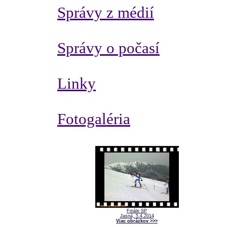
Správy z médií
Správy o počasí
Linky
Fotogaléria
Finále SP
Jasná, 5.4.2014
Viac obrázkov >>>