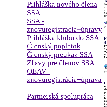
T
Prihláška nového člena
Ve
zi
SSA
za
sk
úr
SSA -
znovuregistrácia+úpravy
Pr
Prihláška klubu do SSA
K
S
Členský poplatok
Pr
ve
Vá
Členský preukaz SSA
ud
Ne
Zľavy pre členov SSA
sp
OEAV -
Pr
znovuregistrácia+úprava
I
Po
ri
po
Partnerská spolupráca
če
R.
ek
sa
mo