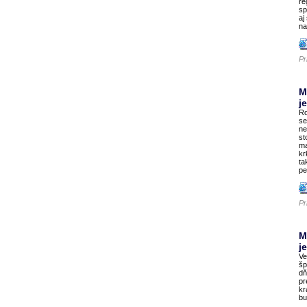
re
sp
aj
na
Pr
M
j
Ro
se
ne
st
ma
kr
ta
pe
Pr
M
j
Ve
šp
dň
pr
kr
bu