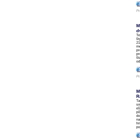
Pr
M
d
Te
št
21
me
pr
pr
št
od
Pr
M
R
Ta
sm
eš
pô
do
na
hr
po