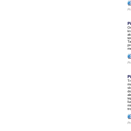
Pr
P
Or
kr
ak
te
Ta
pr
me
Pr
P
Tr
mo
sk
do
al
te
ľu
mi
tr
Pr