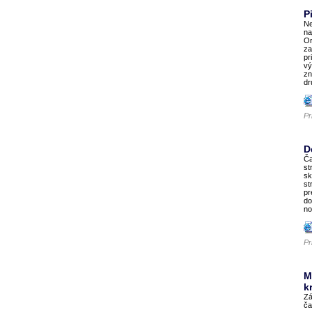
P
Ne
na
Or
za
pr
vý
zn
dr
Pr
D
Ča
st
sk
st
pr
do
no
Pr
M
k
Zá
ča