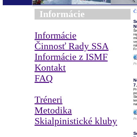
Informácie
Č
S
N
Št
Informácie
re
ml
ve
Činnosť Rady SSA
ná
Fr
Informácie z ISMF
Pr
Kontakt
FAQ
N
7
Pr
po
Tréneri
Sl
te
na
Metodika
Skialpinistické kluby
Pr
S