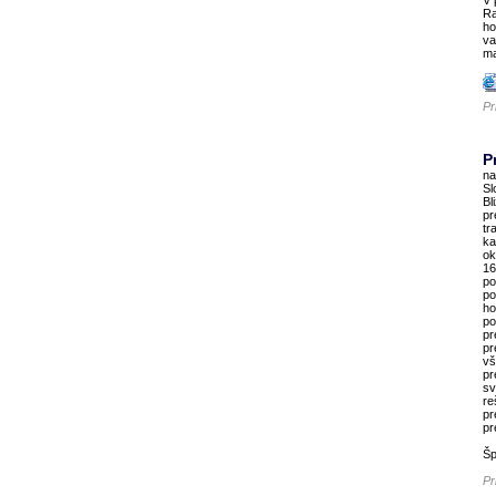
V 
Ra
ho
va
ma
Pr
P
na
Sl
Bl
pr
tr
ka
ok
16
po
po
ho
po
pr
pr
vš
pr
sv
re
pr
pr
Šp
Pr