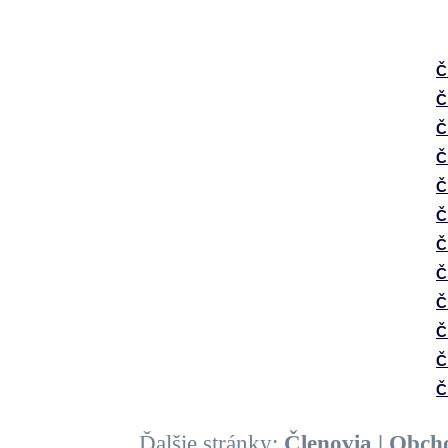
Č
Č
Č
Č
Č
Č
Č
Č
Č
Č
Č
Č
Ďalšie stránky:
Členovia
|
Obch