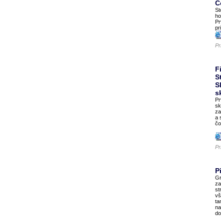
Č
St
ho
Pr
pr
Pr
F
S
S
s
Pr
sk
za
a 
čo
Pr
P
Gr
za
st
vš
ta
na
do