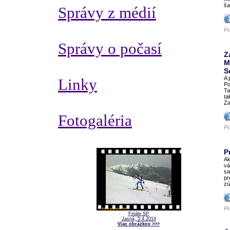
ša
Správy z médií
Pr
Správy o počasí
Z
M
S
A 
Linky
Po
Ta
ta
Za
Fotogaléria
Pr
P
Ak
vá
sa
pr
zú
Pr
Finále SP
Jasná, 5.4.2014
Viac obrázkov >>>