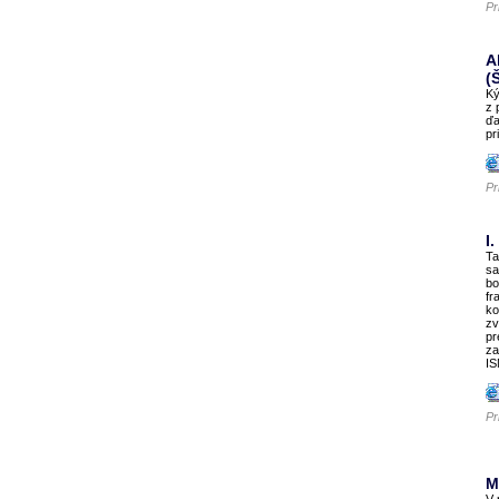
Pr
A
(
Ký
z 
ďa
pr
Pr
I
Ta
sa
bo
fr
ko
zv
pr
za
IS
Pr
M