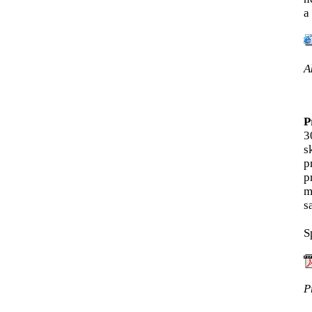
a
A
P
3
s
p
p
m
s
S
P