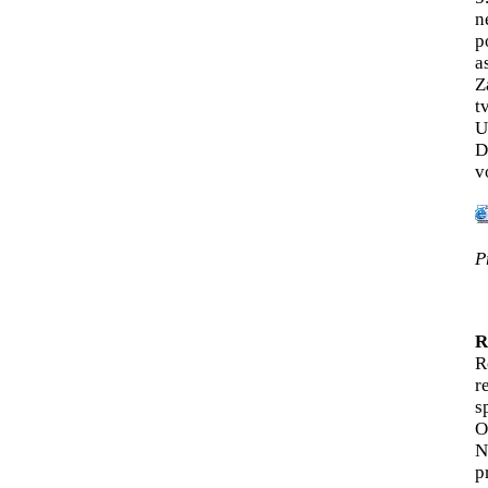
n
p
a
Z
t
U
D
v
P
R
R
r
s
O
N
p