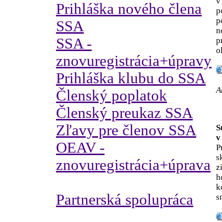
v
Prihláška nového člena
p
p
SSA
n
SSA -
p
o
znovuregistrácia+úpravy
Prihláška klubu do SSA
A
Členský poplatok
Členský preukaz SSA
Zľavy pre členov SSA
S
v
OEAV -
P
s
znovuregistrácia+úprava
z
h
k
Partnerská spolupráca
s