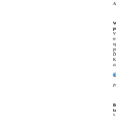
A
W
p
V
t
s
p
Ď
K
z
P
B
t
5