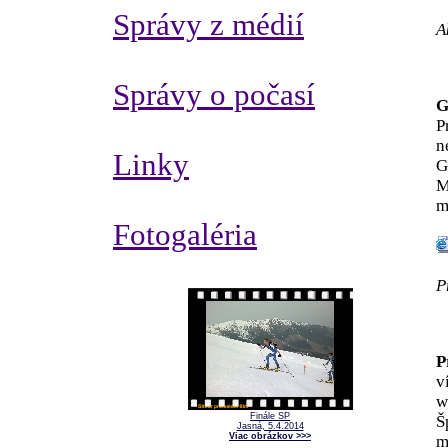
Správy z médií
A
Správy o počasí
G
P
n
Linky
G
M
m
Fotogaléria
P
P
v
w
Finále SP
Š
Jasná, 5.4.2014
Viac obrázkov >>>
m