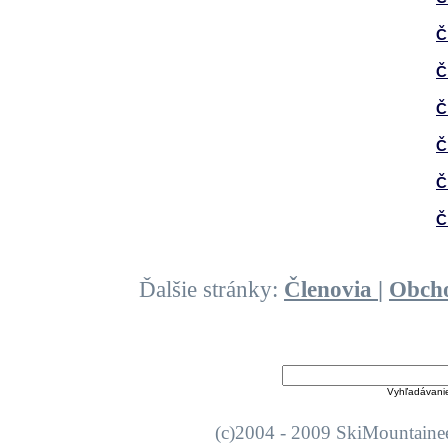
Č
Č
Č
Č
Č
Č
Ďalšie stránky:
Členovia
|
Obch
Vyhľadávani
(c)2004 - 2009 SkiMount