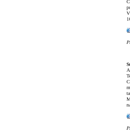
Č
p
V
1
P
S
A
T
C
m
t
M
n
P