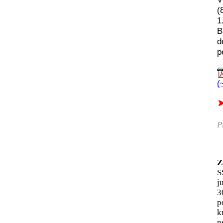
(
1
B
d
p
(
P
Z
S
j
3
p
k
n