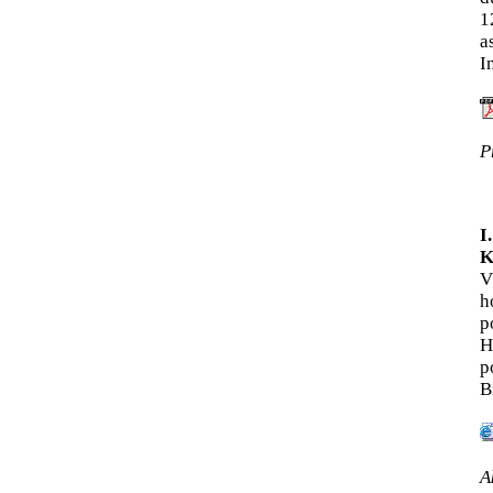
1
a
I
P
I
K
V
h
p
H
p
B
A