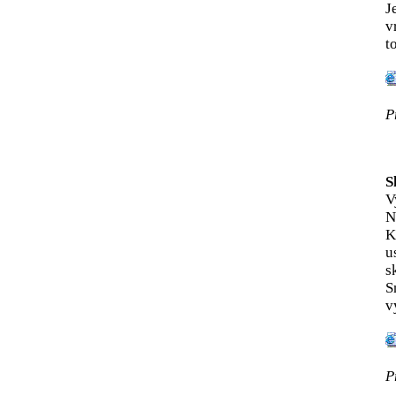
J
v
t
P
S
V
N
K
u
s
S
v
P