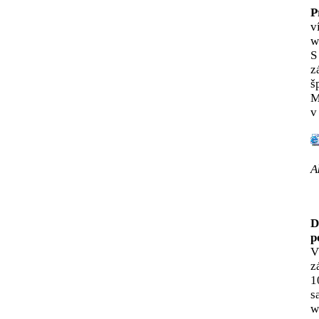
P
v
w
S
z
š
M
v
A
D
p
V
z
1
s
w