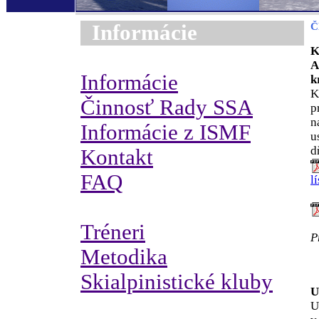
Informácie
Č
K
A
Informácie
k
K
Činnosť Rady SSA
p
n
Informácie z ISMF
u
d
Kontakt
FAQ
l
Tréneri
P
Metodika
Skialpinistické kluby
U
U