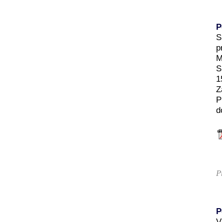
P
S
p
M
S
1
Z
P
d
P
P
V