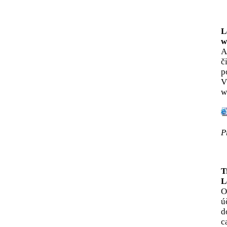
L
w
A
č
p
V
w
P
T
L
O
ú
d
c