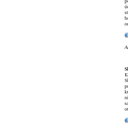
p
ú
s
h
o
A
S
1
S
p
k
n
s
o