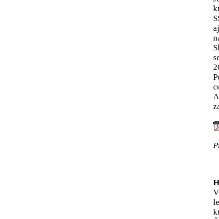
k
S
a
n
S
s
2
P
c
A
z
P
H
V
l
k