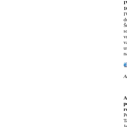
I
1
I
d
Š
s
v
v
u
n
A
A
p
r
P
T
J