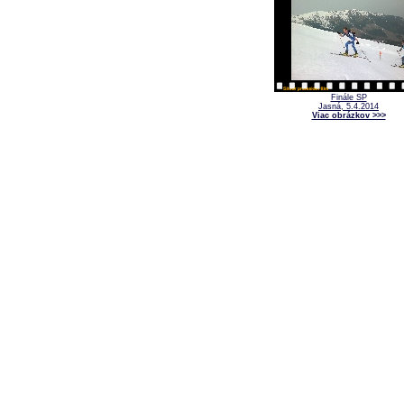
Finále SP
Jasná, 5.4.2014
Viac obrázkov >>>