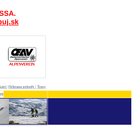
 SSA.
uj.sk
kári
|
Ochrana prírody
|
Trasy