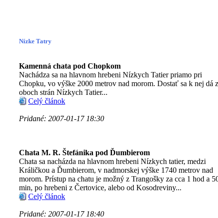
Nízke Tatry
Kamenná chata pod Chopkom
Nachádza sa na hlavnom hrebeni Nízkych Tatier priamo pri
Chopku, vo výške 2000 metrov nad morom. Dostať sa k nej dá 
oboch strán Nízkych Tatier...
Celý článok
Pridané: 2007-01-17 18:30
Chata M. R. Štefánika pod Ďumbierom
Chata sa nacházda na hlavnom hrebeni Nízkych tatier, medzi
Králičkou a Ďumbierom, v nadmorskej výške 1740 metrov nad
morom. Prístup na chatu je možný z Trangošky za cca 1 hod a 5
min, po hrebeni z Čertovice, alebo od Kosodreviny...
Celý článok
Pridané: 2007-01-17 18:40