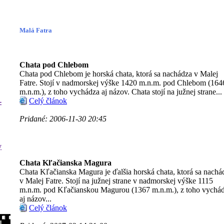
Malá Fatra
Chata pod Chlebom
Chata pod Chlebom je horská chata, ktorá sa nachádza v Malej
Fatre. Stojí v nadmorskej výške 1420 m.n.m. pod Chlebom (164
m.n.m.), z toho vychádza aj názov. Chata stojí na južnej strane...
Celý článok
-
Pridané: 2006-11-30 20:45
y
Chata Kľačianska Magura
Chata Kľačianska Magura je ďalšia horská chata, ktorá sa nachá
v Malej Fatre. Stojí na južnej strane v nadmorskej výške 1115
m.n.m. pod Kľačianskou Magurou (1367 m.n.m.), z toho vychá
aj názov...
Celý článok