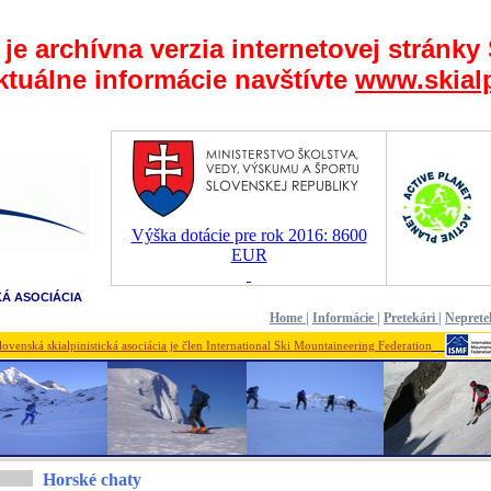
 je archívna verzia internetovej stránky
ktuálne informácie navštívte
www.skialp
Výška dotácie pre rok 2016: 8600
EUR
KÁ ASOCIÁCIA
Home
|
Informácie
|
Pretekári
|
Neprete
lovenská skialpinistická asociácia je člen International Ski Mountaineering Federation
Horské chaty