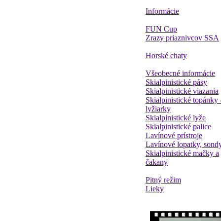
Informácie
FUN Cup
Zrazy priaznivcov SSA
Horské chaty
Všeobecné informácie
Skialpinistické pásy
Skialpinistické viazania
Skialpinistické topánky 
lyžiarky
Skialpinistické lyže
Skialpinistické palice
Lavínové prístroje
Lavínové lopatky, sond
Skialpinistické mačky a
čakany
Pitný režim
Lieky