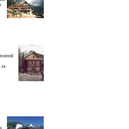
o
ostredí
 za
a