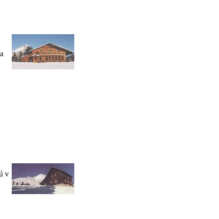
 a
ú v