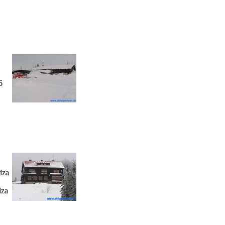
6
dza
dza