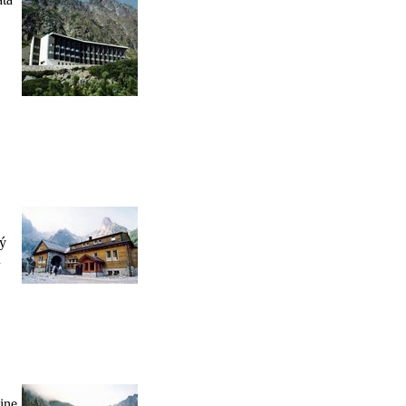
ný
ú
ine