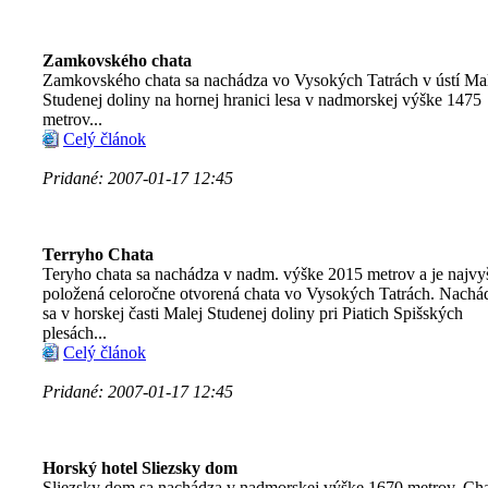
Zamkovského chata
Zamkovského chata sa nachádza vo Vysokých Tatrách v ústí Ma
Studenej doliny na hornej hranici lesa v nadmorskej výške 1475
metrov...
Celý článok
Pridané: 2007-01-17 12:45
Terryho Chata
Teryho chata sa nachádza v nadm. výške 2015 metrov a je najvy
položená celoročne otvorená chata vo Vysokých Tatrách. Nachá
sa v horskej časti Malej Studenej doliny pri Piatich Spišských
plesách...
Celý článok
Pridané: 2007-01-17 12:45
Horský hotel Sliezsky dom
Sliezsky dom sa nachádza v nadmorskej výške 1670 metrov. Ch