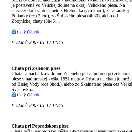
je postavená vo Velickej doline na okraji Velického plesa. Na
sliezsky dom sa dostanete z Hrebienka (cca 2hod), z Tatranskej
Polianky (cca 2hod), zo Štrbského plesa (4h30), alebo od
Zbojníckej chaty (3h45)...
Celý článok
Pridané: 2007-01-17 14:45
Chata pri Zelenom plese
Chata sa nachádza v doline Zeleného plesa, priamo pri zelenom
plese v nadmorskej výške 1551 metrov. Prístup na chatu je mož
od Bielej Vody (cca 3hod.), alebo zo Skalnatého plesa cez Veľk
Svišťovku...
Celý článok
Pridané: 2007-01-17 14:45
Chata pri Popradskom plese
Chata leží v nadmorskej výške 1494 metrov v Mengusovskej dol