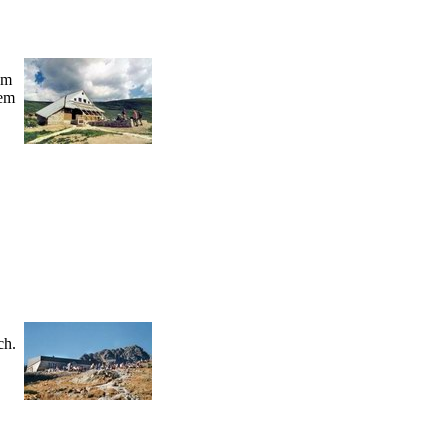
om
sem
ch.