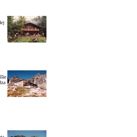
lej
ššie
dza
ata