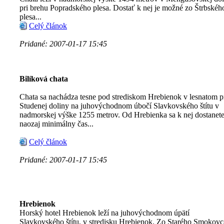
pri brehu Popradského plesa. Dostať k nej je možné zo Štrbskéh
plesa...
Celý článok
Pridané: 2007-01-17 15:45
Bilíková chata
Chata sa nachádza tesne pod strediskom Hrebienok v lesnatom pr
Studenej doliny na juhovýchodnom úbočí Slavkovského štítu v
nadmorskej výške 1255 metrov. Od Hrebienka sa k nej dostanete
naozaj minimálny čas...
Celý článok
Pridané: 2007-01-17 15:45
Hrebienok
Horský hotel Hrebienok leží na juhovýchodnom úpätí
Slavkovského štítu, v stredisku Hrebienok. Zo Starého Smokovc