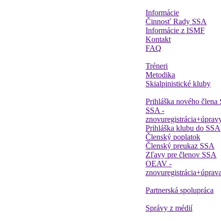
Informácie
Činnosť Rady SSA
Informácie z ISMF
Kontakt
FAQ
Tréneri
Metodika
Skialpinistické kluby
Prihláška nového člena
SSA -
znovuregistrácia+úprav
Prihláška klubu do SSA
Členský poplatok
Členský preukaz SSA
Zľavy pre členov SSA
OEAV -
znovuregistrácia+úprav
Partnerská spolupráca
Správy z médií