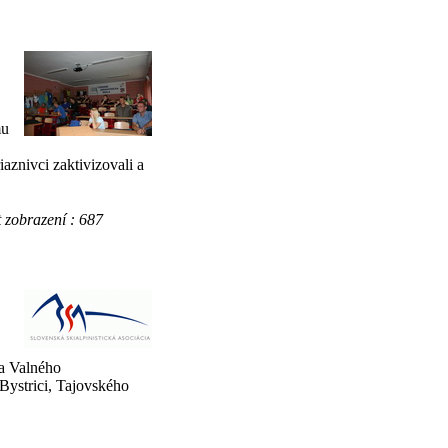
mu
iaznivci zaktivizovali a
obrazení : 687
a Valného
Bystrici, Tajovského