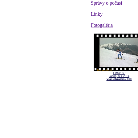
Správy o počasí
Linky
Fotogaléria
Finále SP
Jasná, 5.4.2014
Viac obrázkov >>>