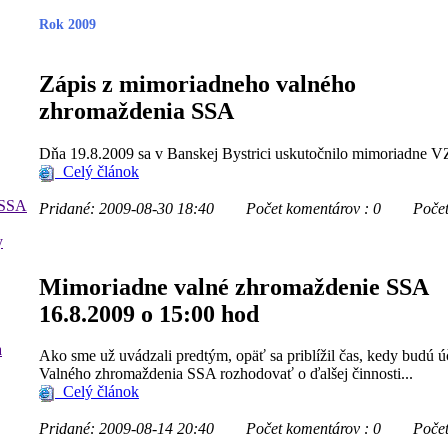
Rok 2009
Zápis z mimoriadneho valného
zhromaždenia SSA
Dňa 19.8.2009 sa v Banskej Bystrici uskutočnilo mimoriadne V
Celý článok
 SSA
Pridané: 2009-08-30 18:40
Počet komentárov : 0
Počet z
y
Mimoriadne valné zhromaždenie SSA
16.8.2009 o 15:00 hod
a
Ako sme už uvádzali predtým, opäť sa priblížil čas, kedy budú 
Valného zhromaždenia SSA rozhodovať o ďalšej činnosti...
Celý článok
Pridané: 2009-08-14 20:40
Počet komentárov : 0
Počet z