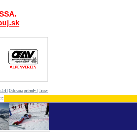
 SSA.
uj.sk
kári
|
Ochrana prírody
|
Trasy