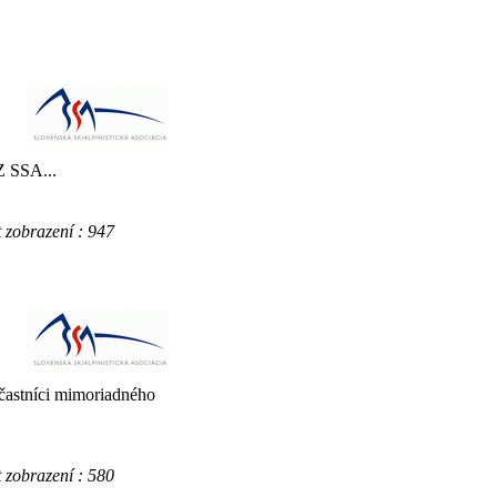
Z SSA...
obrazení : 947
účastníci mimoriadného
obrazení : 580