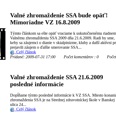
Valné zhromaždenie SSA bude opäť!
Mimoriadne VZ 16.8.2009
Týmto článkom sa ešte opäť vraciame k uskutočnenému riadne
Valnému zhromaždeniu SSA 2009 dňa 21.6.2009. Radi by sme,
keby sa záujemci o dianie v skialpinizme, kluby a další aktívni pr
prejavili záujem o ďalšie smerovanie SSA...
Celý článok
Pridané: 2009-07-31 17:00
Počet komentárov : 0
Počet z
Valné zhromaždenie SSA 21.6.2009
posledné informácie
Dopĺňame týmto posledné informácie k VZ SSA. Miesto konani
zhromaždenia SSA je na Strednej zdravotníckej škole v Banskej 
ulica 24...
Celý článok