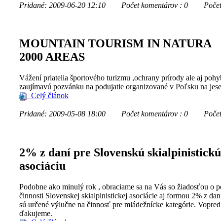
Pridané: 2009-06-20 12:10
Počet komentárov : 0
Počet z
MOUNTAIN TOURISM IN NATURA
2000 AREAS
Vážení priatelia športového turizmu ,ochrany prírody ale aj pohy
zaujímavú pozvánku na podujatie organizované v Poľsku na jeseň
Celý článok
Pridané: 2009-05-08 18:00
Počet komentárov : 0
Počet z
2% z daní pre Slovenskú skialpinistickú
asociáciu
Podobne ako minulý rok , obraciame sa na Vás so žiadosťou o 
činnosti Slovenskej skialpinistickej asociácie aj formou 2% z dan
sú určené výlučne na činnosť pre mládežnícke kategórie. Vopr
ďakujeme.