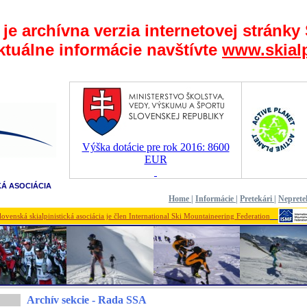
 je archívna verzia internetovej stránky
ktuálne informácie navštívte
www.skialp
Výška dotácie pre rok 2016: 8600
EUR
KÁ ASOCIÁCIA
Home
|
Informácie
|
Pretekári
|
Neprete
lovenská skialpinistická asociácia je člen International Ski Mountaineering Federation
Archív sekcie - Rada SSA