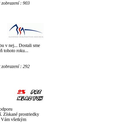
obrazení : 903
bu v nej... Dostali sme
 tohoto roku...
obrazení : 292
podporu
í. Získané prostriedky
ed Vám všetkým