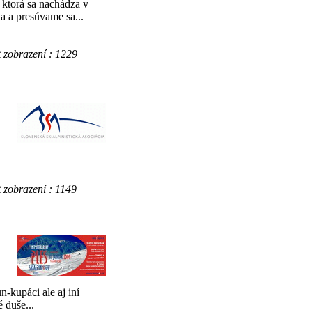
 ktorá sa nachádza v
a a presúvame sa...
obrazení : 1229
brazení : 1149
n-kupáci ale aj iní
 duše...