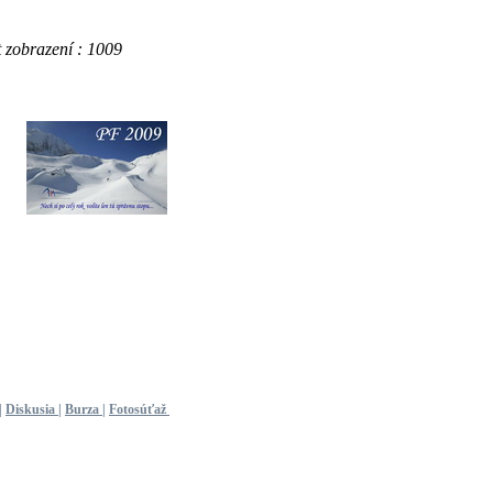
obrazení : 1009
|
Diskusia
|
Burza
|
Fotosúťaž