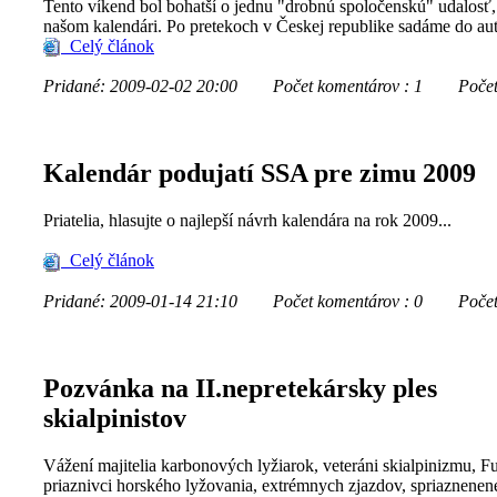
Tento víkend bol bohatší o jednu "drobnú spoločenskú" udalosť,
našom kalendári. Po pretekoch v Českej republike sadáme do aut
Celý článok
Pridané: 2009-02-02 20:00
Počet komentárov : 1
Počet z
Kalendár podujatí SSA pre zimu 2009
Priatelia, hlasujte o najlepší návrh kalendára na rok 2009...
Celý článok
Pridané: 2009-01-14 21:10
Počet komentárov : 0
Počet zo
Pozvánka na II.nepretekársky ples
skialpinistov
Vážení majitelia karbonových lyžiarok, veteráni skialpinizmu, Fu
priaznivci horského lyžovania, extrémnych zjazdov, spriaznenené