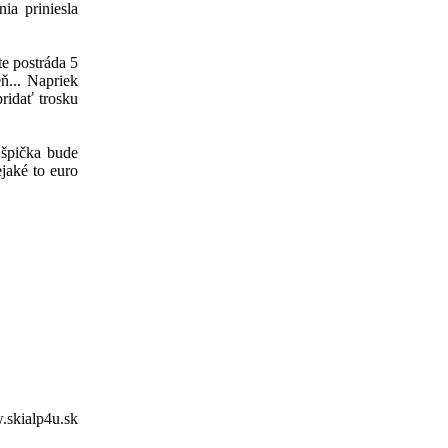
ia priniesla
te postráda 5
ň... Napriek
ridať trosku
e špička bude
ejaké to euro
.skialp4u.sk