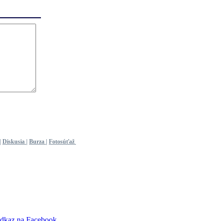
|
Diskusia
|
Burza
|
Fotosúťaž
dkaz na Facebook