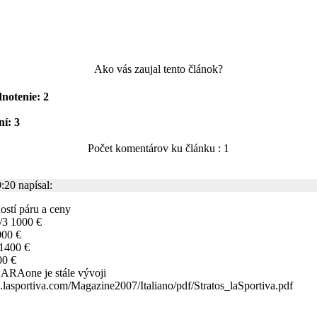
Ako vás zaujal tento článok?
notenie: 2
í: 3
Počet komentárov ku článku : 1
20 napísal:
ostí páru a ceny
/3 1000 €
000 €
 1400 €
00 €
 ARAone je stále vývoji
w.lasportiva.com/Magazine2007/Italiano/pdf/Stratos_laSportiva.pdf