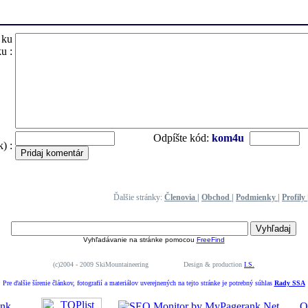
 ku
u :
Odpíšte kód:
kom4u
) :
Ďalšie stránky:
Členovia
|
Obchod
|
Podmienky
|
Profily
Vyhľadávanie na stránke pomocou
FreeFind
(c)2004 - 2009 SkiMountaineering Design & production
I.S.
Pre ďalšie šírenie článkov, fotografií a materiálov uverejnených na tejto stránke je potrebný súhlas
Rady SSA
O