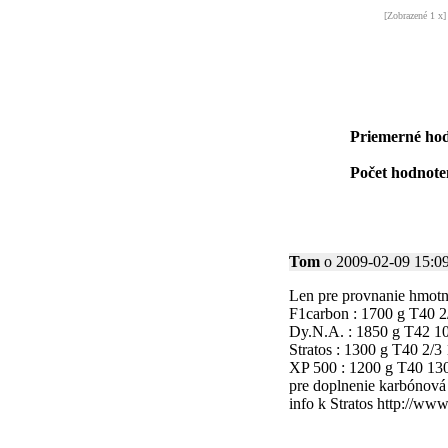
[Zobrazené 1 x]
Priemerné hod
Počet hodnoten
Tom
o 2009-02-09 15:09:
Len pre provnanie hmotn
F1carbon : 1700 g T40 2
Dy.N.A. : 1850 g T42 1
Stratos : 1300 g T40 2/3
XP 500 : 1200 g T40 13
pre doplnenie karbónová
info k Stratos http://ww