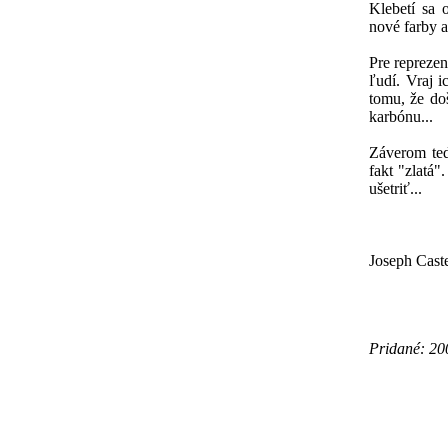
Klebetí sa 
nové farby a 
Pre reprezen
ľudí. Vraj i
tomu, že doš
karbónu...
Záverom teda
fakt "zlatá"
ušetriť...
Joseph Caste
Pridané: 20