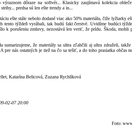
o výraznom dôraze na softvér... Klasicky zaujímavá kolekcia oblečen
strihy... predsa sú len ešte trendy a in...
táciu ešte stále nebolo dodané viac ako 50% materiálu, čiže lyžiarky eš
ch tento týždeň vyrábali, tak budú fakt čerstvé. Uvidíme budúci týžde
lo k porušeniu zmluvy, nezostává len veriť, že prídu. Škoda, mohli p
 sumarizujeme, že materiály sa ultra zľahčili aj ultra zdraželi, takž
. A pre nás ostatných je tiež na čo sa tešiť, a do toho prasiatka občas n
llet, Katarína Belicová, Zuzana Rychlíková
09-02-07 20:00
Foto: www