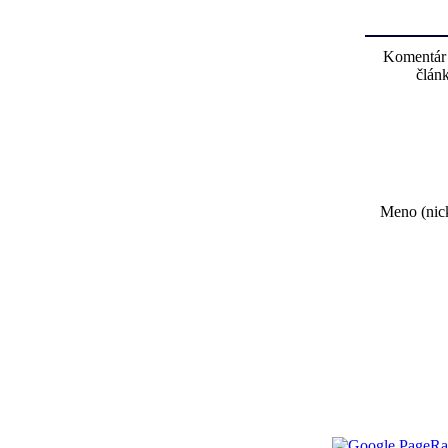
Komentár
článk
Meno (nick