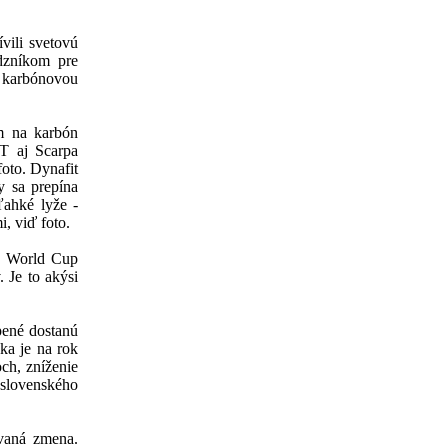
vili svetovú
dzníkom pre
 karbónovou
m na karbón
T aj Scarpa
oto. Dynafit
y sa prepína
ľahké lyže -
, viď foto.
a World Cup
. Je to akýsi
pené dostanú
ka je na rok
ch, zníženie
 slovenského
vaná zmena.