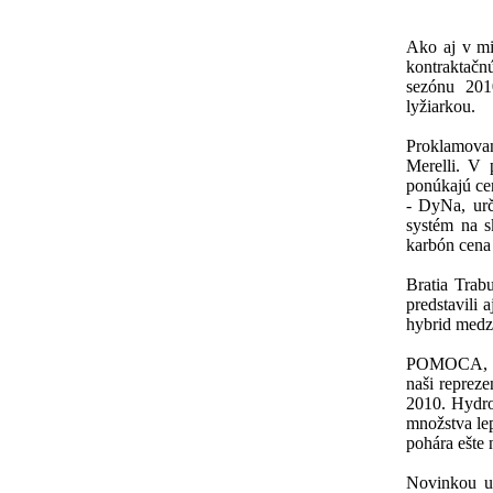
Ako aj v min
kontraktač
sezónu 201
lyžiarkou.
Proklamova
Merelli. V
ponúkajú ce
- DyNa, urč
systém na s
karbón cena 
Bratia Tra
predstavili 
hybrid medz
POMOCA, dlh
naši repreze
2010. Hydrof
množstva lep
pohára ešte 
Novinkou u