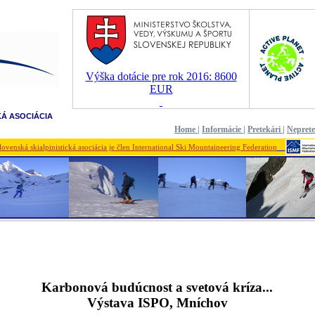
Výška dotácie pre rok 2016: 8600
EUR
KÁ ASOCIÁCIA
Home
|
Informácie
|
Pretekári
|
Nepret
lovenská skialpinistická asociácia je člen International Ski Mountaineering Federation
Karbonová budúcnost a svetová kríza...
Výstava ISPO, Mníchov