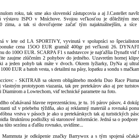
ulom roku, tak sme ako slovenskí zástupcovia a aj J.Castellet navští
nú výstavu ISPO v Mníchove. Svojou veľkosťou je dôležitým me
0 zima, a tak si dovoľujeme začať tým najaktuálnejším, a síce
ná v lete od LA SPORTIVY, vyvinutá v spolupráci so špecialisto
 ponuke cena 15OO EUR gramáž 400gr pri veľkosti 26. DYNAFI
nu do 100O EUR. SCARPA F1 s nadstavcov je najťažšia Dynafit viď f
ite zaujme zlúčením 2 pohybov do jedného. Uzavretím hornej klips
ki a jeden pohyb tak máte v dvoch. Okrem lyžiarky, DyNa aj ultra
1000 EUR a batoh vesta, s detailmi na pásy, lopatku a sondu s mačkami
bucciovc - SKITRAB sa okrem obligátneho modelu Duo Race Pium
aj vlastným prototypom viazania, tak pre pretekárov ako aj pre turistov
i Diamirom a Lowtechom, viď technické parametre na foto.
o očakávaná hlavne reprezentáciou, je tu. 16 párov pásov, 4 dokú
ntanti už v priebehu týždňa, ako aj reklamný materiál a rovnaká ponu
óbna vrstva v pásoch je ako u pretekárskych tak aj turistických páso
idla štruktúrou podložky sú staronové informácie. Jedná sa o podpore
na túto sezónu a ďalšiu rovnako, uvidíme...
 Mammuta je odkúpenie značky Barrywox a s tým spojená očaká