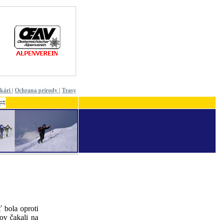
ekári
|
Ochrana prírody
|
Trasy
 bola oproti
ov čakali na