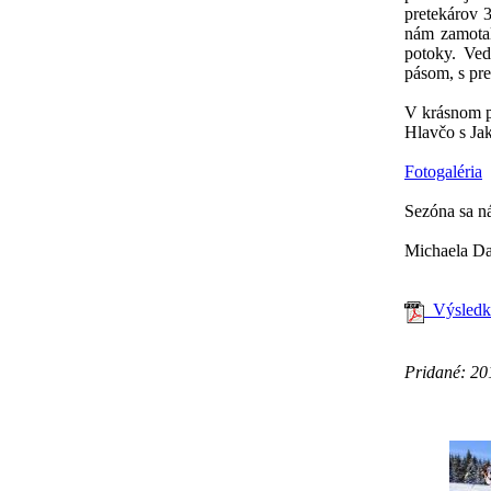
pretekárov 
nám zamotal
potoky. Ved
pásom, s pre
V krásnom po
Hlavčo s Ja
Fotogaléria
Sezóna sa ná
Michaela D
Výsledkov
Pridané: 20