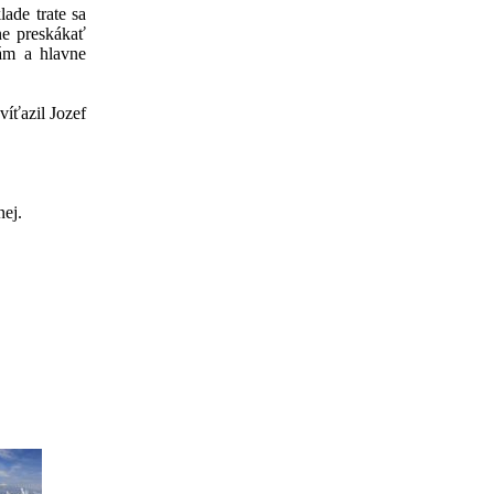
ade trate sa
ne preskákať
kám a hlavne
víťazil Jozef
nej.