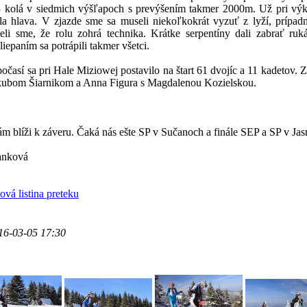
3 kolá v siedmich výšľapoch s prevýšením takmer 2000m. Už pri výkl
a hlava. V zjazde sme sa museli niekoľkokrát vyzuť z lyží, prípad
eli sme, že rolu zohrá technika. Krátke serpentíny dali zabrať ru
liepaním sa potrápili takmer všetci.
časí sa pri Hale Miziowej postavilo na štart 61 dvojíc a 11 kadetov. Z
kubom Šiarnikom a Anna Figura s Magdalenou Kozielskou.
m blíži k záveru. Čaká nás ešte SP v Sučanoch a finále SEP a SP v Jas
anková
á listina preteku
16-03-05 17:30