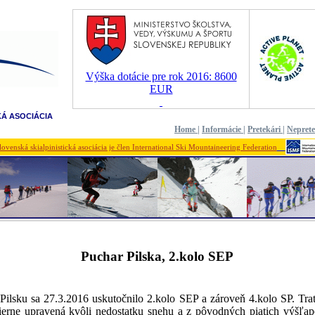
Výška dotácie pre rok 2016: 8600
EUR
KÁ ASOCIÁCIA
Home
|
Informácie
|
Pretekári
|
Nepret
lovenská skialpinistická asociácia je člen International Ski Mountaineering Federation
Puchar Pilska, 2.kolo SEP
ilsku sa 27.3.2016 uskutočnilo 2.kolo SEP a zároveň 4.kolo SP. Trať
erne upravená kvôli nedostatku snehu a z pôvodných piatich výšľap