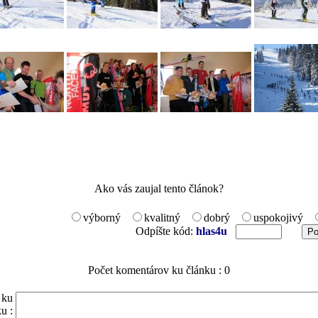
Ako vás zaujal tento článok?
výborný
kvalitný
dobrý
uspokojivý
Odpíšte kód:
hlas4u
Počet komentárov ku článku : 0
 ku
u :