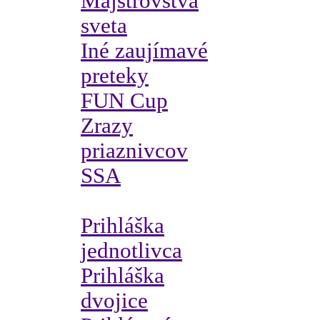
Majstrovstvá
sveta
Iné zaujímavé
preteky
FUN Cup
Zrazy
priaznivcov
SSA
Prihláška
jednotlivca
Prihláška
dvojice