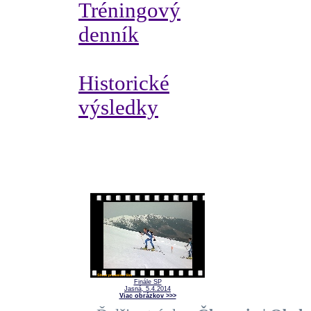
Tréningový
denník
Historické
výsledky
Finále SP
Jasná, 5.4.2014
Viac obrázkov >>>