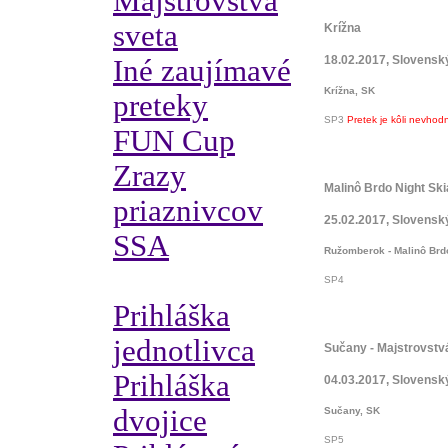
Majstrovstvá
sveta
Krížna
18.02.2017, Slovensk
Iné zaujímavé
Krížna, SK
preteky
SP3
Pretek je kôli nevho
FUN Cup
Zrazy
Malinô Brdo Night Ski
priaznivcov
25.02.2017, Slovensk
SSA
Ružomberok - Malinô Brd
SP4
Prihláška
jednotlivca
Sučany - Majstrovstv
Prihláška
04.03.2017, Slovensk
dvojice
Sučany, SK
SP5