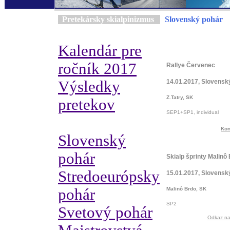
Pretekársky skialpinizmus
Slovenský pohár
Kalendár pre
ročník 2017
Rallye Červenec
Výsledky
14.01.2017, Slovensk
Z.Tatry, SK
pretekov
SEP1+SP1, individual
Kon
Slovenský
pohár
Skialp šprinty Malinô
Stredoeurópsky
15.01.2017, Slovensk
pohár
Malinô Brdo, SK
SP2
Svetový pohár
Odkaz na 