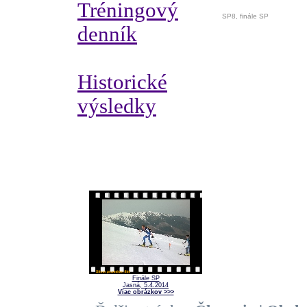
Tréningový
SP8, finále SP
denník
Historické
výsledky
Finále SP
Jasná, 5.4.2014
Viac obrázkov >>>