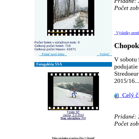
Pridané: 
Počet zob
Výsledky prete
Počet fotiek v súťažnom kole: 0
Chopok 
Celkový počet fotiek: 716
Celkový počet hlasov: 41671
Pridať novú fotku
Vstúpiť
V sobotu 
Fotogaléria SSA
podujatie
Stredoeur
2015/16..
Celý č
Finále SP
Pridané: 
Jasná, 5.4.2014
Viac obrázkov >>>
Počet zob
Túto stránku si práve číta 1 čitateľ