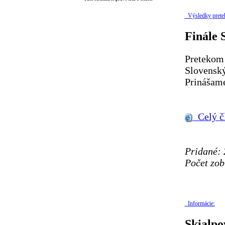
Výsledky prete
Finále 
Pretekom V
Slovenský
Prinášame
Celý č
Pridané: 
Počet zob
Informácie:
Skialpo