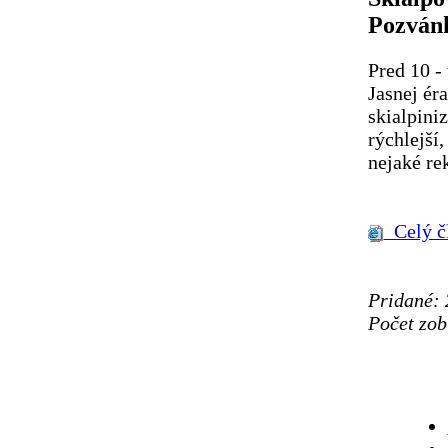
Pozvánka
Pred 10 -
Jasnej ér
skialpini
rýchlejší
nejaké rek
Celý č
Pridané: 
Počet zob