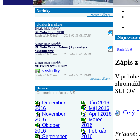
Novinky
Zobraziť všetky
Udalosti a akcie
Skialp klub Kriváň:
K2 Malá Fatra 2019
Skialp klub Kriváň 2019-02-16 09:17:38
Najnovšie 
Skialp klub Kriváň:
K2 Malá Fatra - 2-dňovýé preteky v
Rada SSA:
skialpinizme
Skialp klub Kriváň 2018-02-28 07:56:20
Zápis z
Skialp klub Kriváň:
MF OPEN VÝSLEDKY
vysledky
V prílohe
Skialp klub Kriváň 2017-03-12 19:29:48
Zobraziť všetky
zhromažde
Dotácie
ŠULOV" v
Čerpanie dotácie z MŠ
December
Jún 2016
2016
Máj 2016
Celý č
November
Apríl 2016
2016
Marec
Október
2016
2016
Február
Pridané: 
September
2016