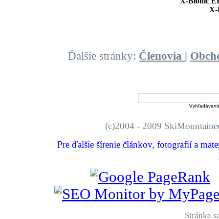
X-Bionic E
X-
Ďalšie stránky:
Členovia
|
Obch
Vyhľadávani
(c)2004 - 2009 SkiMount
Pre ďalšie šírenie článkov, fotografií a mat
Stránka sa