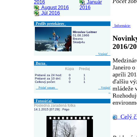
Počet zob
2016
Január
August 2016
2016
Júl 2016
Profily pretekárov
Informácie:
Miroslav Leitner
01.08.1966
Novinky
Brezno
Skialp4u
2016/20
Vstúpiť
Medzináro
Burza
Janeiro o
Kúpa
Predaj
apríli 20
Pridané za 24 hod:
0
1
Pridané za 10 dní:
0
1
ďalšiu vý
Celkový počet:
0
1
mládeže 
Pridať oznam
Vstúpiť
Rozhoduj
Fotosúťaž
environme
Posledná zaradená fotka
14.1.2015 [07:29] : Frigo
Celý č