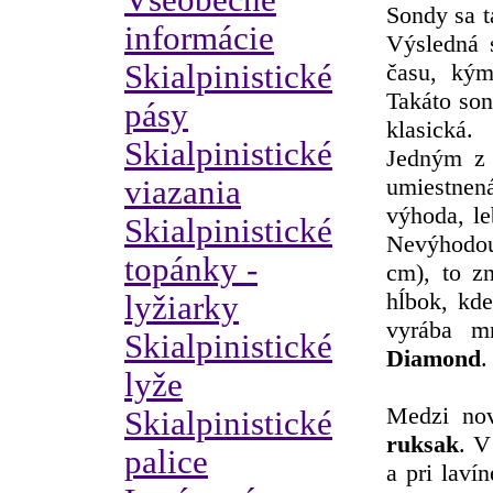
Všeobecné
Sondy sa t
informácie
Výsledná 
Skialpinistické
času, kým
Takáto son
pásy
klasická.
Skialpinistické
Jedným z 
umiestnen
viazania
výhoda, le
Skialpinistické
Nevýhodou 
topánky -
cm), to z
hĺbok, kde
lyžiarky
vyrába m
Skialpinistické
Diamond
.
lyže
Medzi nov
Skialpinistické
ruksak
. V
palice
a pri laví