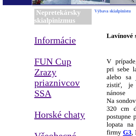
Nepretekársky
Výbava skialpinistu
skialpinizmus
Lavínové 
Informácie
FUN Cup
V prípade
pri sebe l
Zrazy
alebo sa 
priaznivcov
zistiť, j
SSA
nánose 
Na sondova
320 cm dl
Horské chaty
postupne p
lopata na
firmy
G3
,