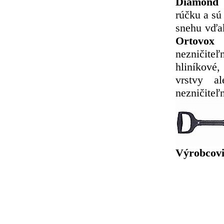
Diamond 
rúčku a sú
snehu vďa
Ortovox
v
nezničit
hliníkové,
vrstvy a
nezničiteľ
Výrobcovi