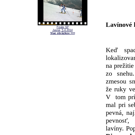
Lavínové 
Finále SP
Jasná, 5.4.2014
Viac obrázkov >>>
Keď spa
lokalizo
na prežitie
zo snehu
zmesou sn
že ruky v
V tom prí
mal pri se
pevná, naj
pevnosť,
lavíny. P