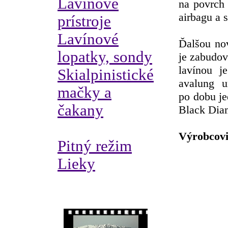
Lavínové
na povrch 
airbagu a 
prístroje
Lavínové
Ďalšou no
lopatky, sondy
je zabudov
lavínou j
Skialpinistické
avalung 
mačky a
po dobu je
čakany
Black Dia
Výrobcovi
Pitný režim
Lieky