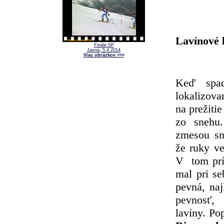
Lavínové 
Finále SP
Jasná, 5.4.2014
Viac obrázkov >>>
Keď spa
lokalizo
na prežitie
zo snehu
zmesou sn
že ruky v
V tom prí
mal pri se
pevná, naj
pevnosť,
lavíny. P