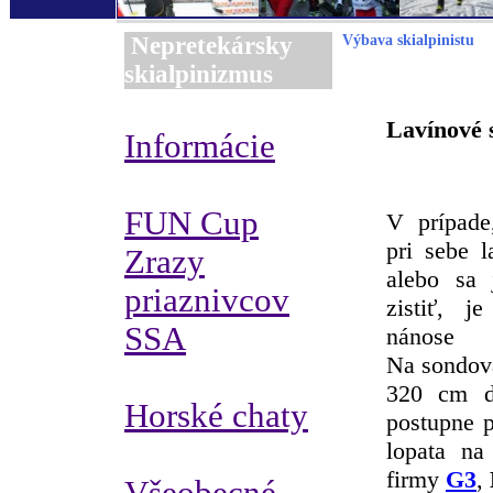
Nepretekársky
Výbava skialpinistu
skialpinizmus
Lavínové 
Informácie
FUN Cup
V prípade
pri sebe l
Zrazy
alebo sa 
priaznivcov
zistiť, j
SSA
nánose 
Na sondova
320 cm dl
Horské chaty
postupne p
lopata na
firmy
G3
,