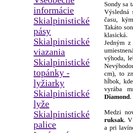
Všeobecné
Sondy sa t
informácie
Výsledná 
Skialpinistické
času, kým
Takáto son
pásy
klasická.
Skialpinistické
Jedným z 
umiestnen
viazania
výhoda, le
Skialpinistické
Nevýhodou 
topánky -
cm), to z
hĺbok, kde
lyžiarky
vyrába m
Skialpinistické
Diamond
.
lyže
Medzi nov
Skialpinistické
ruksak
. V
palice
a pri laví