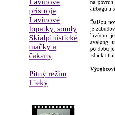
Lavínové
na povrch 
airbagu a 
prístroje
Lavínové
Ďalšou no
lopatky, sondy
je zabudov
lavínou j
Skialpinistické
avalung 
mačky a
po dobu je
čakany
Black Dia
Výrobcovi
Pitný režim
Lieky