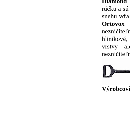
Diamond 
rúčku a sú
snehu vďa
Ortovox
v
nezničit
hliníkové,
vrstvy a
nezničiteľ
Výrobcovi