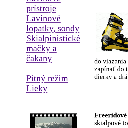
prístroje
Lavínové
lopatky, sondy
Skialpinistické
mačky a
čakany
do viazania 
zapínať do 
dierky a dr
Pitný režim
Lieky
Freeridové
skialpové t