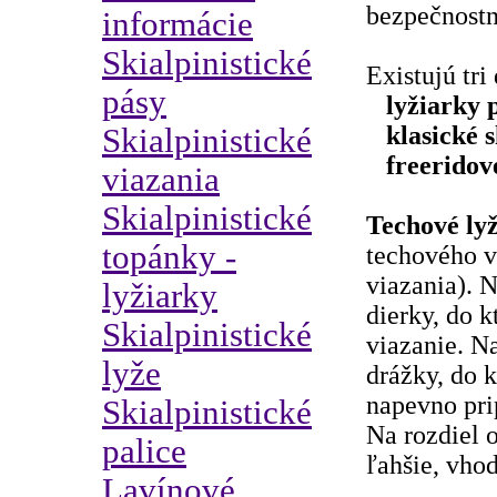
bezpečnostn
informácie
Skialpinistické
Existujú tri
pásy
lyžiarky 
klasické s
Skialpinistické
freeridov
viazania
Skialpinistické
Techové ly
topánky -
techového v
viazania). N
lyžiarky
dierky, do 
Skialpinistické
viazanie. Na
lyže
drážky, do 
napevno pri
Skialpinistické
Na rozdiel o
palice
ľahšie, vho
Lavínové