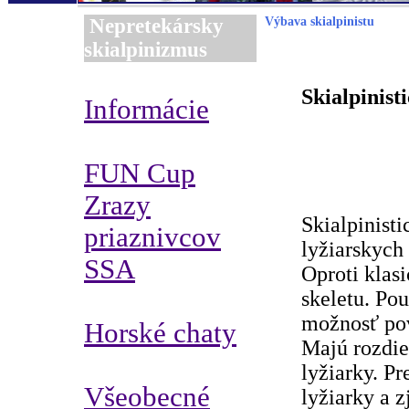
Nepretekársky
Výbava skialpinistu
skialpinizmus
Skialpinist
Informácie
FUN Cup
Zrazy
Skialpinist
priaznivcov
lyžiarskych
SSA
Oproti klas
skeletu. Pou
možnosť pov
Horské chaty
Majú rozdie
lyžiarky. Pr
Všeobecné
lyžiarky a 