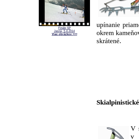
upínanie priam
Finále SP
okrem kameňov.
Jasná, 5.4.2014
Viac obrázkov >>>
skrátené.
Skialpinistick
V 
v 