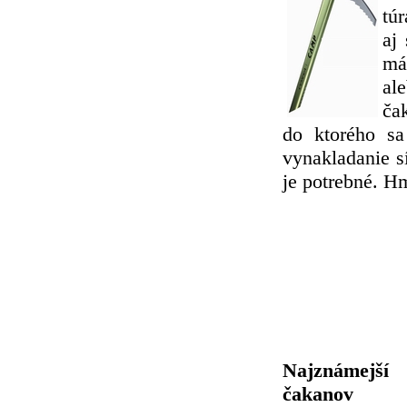
túr
aj 
má
al
ča
do ktorého sa
vynakladanie sí
je potrebné. H
Najznámejší 
čakanov