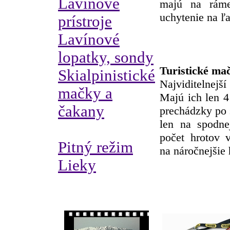
Lavínové
majú na ráme 
uchytenie na ľ
prístroje
Lavínové
lopatky, sondy
Turistické ma
Skialpinistické
Najviditelnejš
mačky a
Majú ich len 4
čakany
prechádzky po 
len na spodne
počet hrotov 
Pitný režim
na náročnejšie 
Lieky