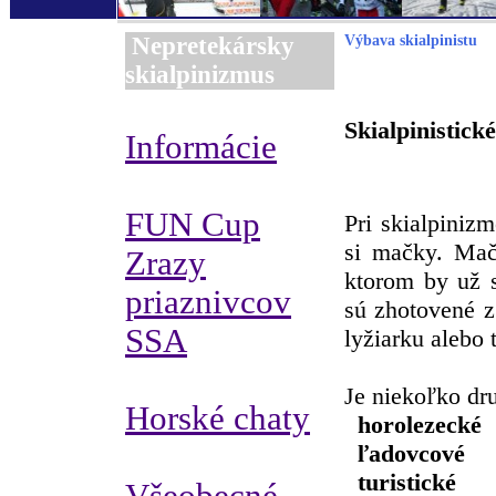
Nepretekársky
Výbava skialpinistu
skialpinizmus
Skialpinistick
Informácie
FUN Cup
Pri skialpiniz
si mačky. Mač
Zrazy
ktorom by už s
priaznivcov
sú zhotovené z
SSA
lyžiarku alebo
Je niekoľko dr
Horské chaty
horolezecké
ľadovcové
turistické