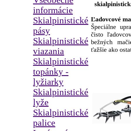
Všeobecné
skialpinistic
informácie
Skialpinistické
Ľadovcové ma
Špeciálne upr
pásy
čisto ľadovco
Skialpinistické
bežných mači
ťažšie ako ost
viazania
Skialpinistické
topánky -
lyžiarky
Skialpinistické
lyže
Skialpinistické
palice