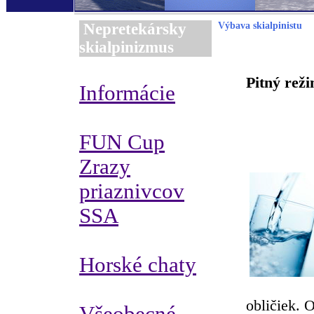
Nepretekársky
Výbava skialpinistu
skialpinizmus
Pitný rež
Informácie
FUN Cup
Zrazy
priaznivcov
SSA
Horské chaty
obličiek. O