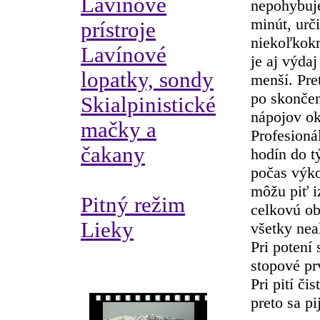
Lavínové
nepohybuje
minút, urči
prístroje
niekoľkokr
Lavínové
je aj výdaj
lopatky, sondy
menší. Pre
po skončen
Skialpinistické
nápojov ok
mačky a
Profesioná
čakany
hodín do t
počas výk
môžu piť i
Pitný režim
celkovú ob
Lieky
všetky nea
Pri potení 
stopové pr
Pri pití či
preto sa pi