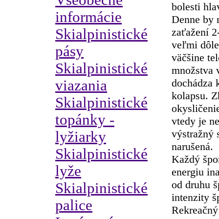
Všeobecné
bolesti hl
informácie
Denne by 
Skialpinistické
zaťažení 2
veľmi dôlež
pásy
väčšine te
Skialpinistické
množstva v
dochádza k
viazania
kolapsu. Z
Skialpinistické
okysličeni
topánky -
vtedy je n
výstražný 
lyžiarky
narušená.
Skialpinistické
Každý špo
lyže
energiu in
od druhu š
Skialpinistické
intenzity 
palice
Rekreačný 