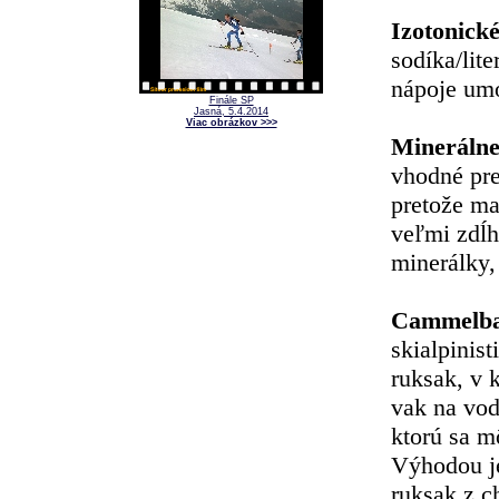
Izotonick
sodíka/lit
nápoje umo
Finále SP
Jasná, 5.4.2014
Viac obrázkov >>>
Minerálne
vhodné pre
pretože ma
veľmi zdĺha
minerálky, 
Cammelb
skialpinisti
ruksak, v
vak na vod
ktorú sa m
Výhodou je
ruksak z c