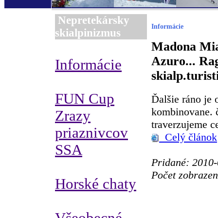
Nepretekársky
Informácie
skialpinizmus
Madona Mia
Azuro... Rag
Informácie
skialp.turist
FUN Cup
Ďalšie ráno je
kombinovane. č
Zrazy
traverzujeme c
priaznivcov
Celý článok
SSA
Pridané: 2010-
Počet zobrazen
Horské chaty