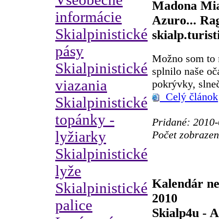
Všeobecné
Madona Mia
informácie
Azuro... Rag
Skialpinistické
skialp.turist
pásy
Možno som to ne
Skialpinistické
splnilo naše o
viazania
pokrývky, slneč
Celý článok
Skialpinistické
topánky -
Pridané: 2010-
Počet zobrazen
lyžiarky
Skialpinistické
lyže
Kalendár ne
Skialpinistické
2010
palice
Skialp4u - 