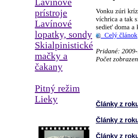
Lavínové
Vonku zúri krí
prístroje
víchrica a tak 
Lavínové
sedieť doma a k
lopatky, sondy
Celý článok
Skialpinistické
Pridané: 2009-
mačky a
Počet zobrazen
čakany
Pitný režim
Lieky
Články z rok
Články z rok
Články z rok