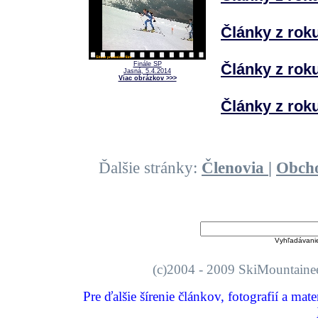
Články z rok
Články z rok
Finále SP
Jasná, 5.4.2014
Viac obrázkov >>>
Články z rok
Ďalšie stránky:
Členovia
|
Obch
Vyhľadávani
(c)2004 - 2009 SkiMount
Pre ďalšie šírenie článkov, fotografií a mat