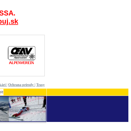
 SSA.
uj.sk
kári
|
Ochrana prírody
|
Trasy