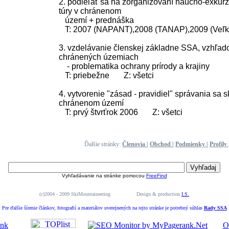
2. podieľať sa na zorganizovaní náučno-exkurzn
túry v chránenom
území + prednáška
T: 2007 (NAPANT),2008 (TANAP),2009 (Veľká 
3. vzdelávanie členskej základne SSA, vzhľa
chránených územiach
- problematika ochrany prírody a krajiny
T: priebežne Z: všetci
4. vytvorenie "zásad - pravidiel" správania sa sk
chránenom území
T: prvý štvrťrok 2006 Z: všetci
Ďalšie stránky:
Členovia
|
Obchod
|
Podmienky
|
Profily
Vyhľadávanie na stránke pomocou
FreeFind
(c)2004 - 2009 SkiMountaineering Design & production
I.S.
Pre ďalšie šírenie článkov, fotografií a materiálov uverejnených na tejto stránke je potrebný súhlas
Rady SSA
O