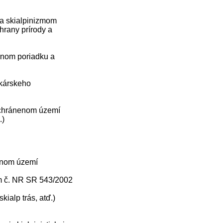
 a skialpinizmom
hrany prírody a
evnom poriadku a
ekárskeho
 chránenom území
.)
nenom území
 č. NR SR 543/2002
kialp trás, atď.)