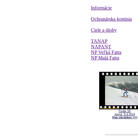
Informácie
Ochranárska komisia
Ciele a úlohy
TANAP
NAPANT
NP Veľká Fatra
NP Malá Fatra
Finále SP
Jasná, 5.4.2014
Viac obrázkov >>>