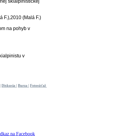
ej skialpinistickej
F.),2010 (Malá F.)
dom na pohyb v
ialpinistu v
|
Diskusia
|
Burza
|
Fotosúťaž
dkaz na Facebook