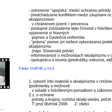
- vytvorenie "spojivka" medzi ochranou prírody
- predchádzanie konfliktom medzi záujmami oc
skialpinizmom
v chránenom území = prevencia
- postupné zosúladenie tejto činnosti v Návšt
vyjasnenie si hlavných
pojmov a čiastočná uniformita
- "právna" pomoc pri riešení vykonávania pret
skialpinizmu
(napr. Slovenský pohár)
- informovanosť o možnostiach skialpinizmu v
- spolupráca a osveta (prednášky, exkurzie, atď
Úlohy SOPSR a SSA
1. vytvoriť info materiál o skialpinizme v chrá
(podmienky a možnosti
v súlade s Návštevným poriadkom a zákonom
Z.z. o ochrane
prírody a krajiny, rozloha skialp-areálu, počet s
T: prvý štvrťrok 2006 Z: všetci