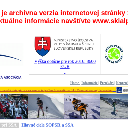
 je archívna verzia internetovej stránky
ktuálne informácie navštívte
www.skialp
Výška dotácie pre rok 2016: 8600
EUR
KÁ ASOCIÁCIA
Home
|
Informácie
|
Pretekári
|
Neprete
lovenská skialpinistická asociácia je člen International Ski Mountaineering Federation
a pri SSA
Hlavné ciele SOPSR a SSA