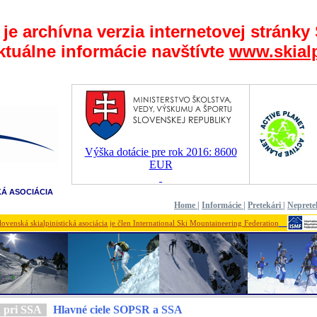
 je archívna verzia internetovej stránky
ktuálne informácie navštívte
www.skialp
Výška dotácie pre rok 2016: 8600
EUR
KÁ ASOCIÁCIA
Home
|
Informácie
|
Pretekári
|
Neprete
lovenská skialpinistická asociácia je člen International Ski Mountaineering Federation
a pri SSA
Hlavné ciele SOPSR a SSA