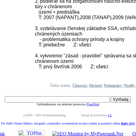
2. podieľať sa na zorganizovaní náučno-exkurzn
túry v chránenom
území + prednáška
T: 2007 (NAPANT),2008 (TANAP),2009 (Veľká 
3. vzdelávanie členskej základne SSA, vzhľa
chránených územiach
- problematika ochrany prírody a krajiny
T: priebežne Z: všetci
4. vytvorenie "zásad - pravidiel" správania sa sk
chránenom území
T: prvý štvrťrok 2006 Z: všetci
Ďalšie stránky:
Členovia
|
Obchod
|
Podmienky
|
Profily
Vyhľadávanie na stránke pomocou
FreeFind
(c)2004 - 2009 SkiMountaineering Design & production
I.S.
Pre ďalšie šírenie článkov, fotografií a materiálov uverejnených na tejto stránke je potrebný súhlas
Rady SSA
O