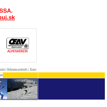
 SSA.
uj.sk
kári
|
Ochrana prírody
|
Trasy