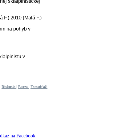
ej skialpinistickej
F.),2010 (Malá F.)
dom na pohyb v
ialpinistu v
|
Diskusia
|
Burza
|
Fotosúťaž
dkaz na Facebook