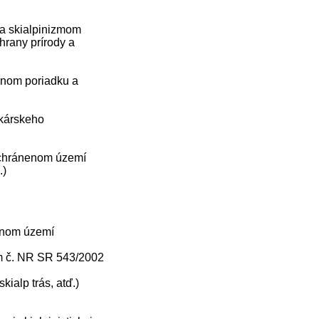
 a skialpinizmom
hrany prírody a
evnom poriadku a
ekárskeho
 chránenom území
.)
nenom území
 č. NR SR 543/2002
kialp trás, atď.)