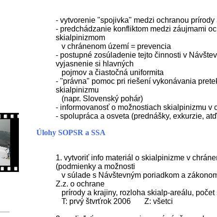
- vytvorenie "spojivka" medzi ochranou prírody
- predchádzanie konfliktom medzi záujmami oc
skialpinizmom
v chránenom území = prevencia
- postupné zosúladenie tejto činnosti v Návšt
vyjasnenie si hlavných
pojmov a čiastočná uniformita
- "právna" pomoc pri riešení vykonávania pret
skialpinizmu
(napr. Slovenský pohár)
- informovanosť o možnostiach skialpinizmu v
- spolupráca a osveta (prednášky, exkurzie, atď
Úlohy SOPSR a SSA
1. vytvoriť info materiál o skialpinizme v chrá
(podmienky a možnosti
v súlade s Návštevným poriadkom a zákonom
Z.z. o ochrane
prírody a krajiny, rozloha skialp-areálu, počet s
T: prvý štvrťrok 2006 Z: všetci