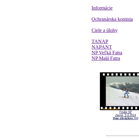
Informácie
Ochranárska komisia
Ciele a úlohy
TANAP
NAPANT
NP Veľká Fatra
NP Malá Fatra
Finále SP
Jasná, 5.4.2014
Viac obrázkov >>>