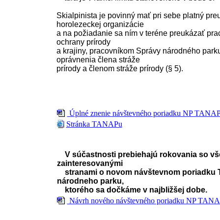
Skialpinista je povinný mať pri sebe platný pre
horolezeckej organizácie
a na požiadanie sa ním v teréne preukázať pr
ochrany prírody
a krajiny, pracovníkom Správy národného parku
oprávnenia člena stráže
prírody a členom stráže prírody (§ 5).
Úplné znenie návštevného poriadku NP TANAP
Stránka TANAPu
V súčastnosti prebiehajú rokovania so vš
zainteresovanými
stranami o novom návštevnom poriadku 
národneho parku,
ktorého sa dočkáme v najbližšej dobe.
Návrh nového návštevného poriadku NP TANA