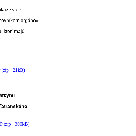
ukaz svojej
acovníkom orgánov
, ktorí majú
 (zip ~21kB)
etkými
Tatranského
P (zip ~300kB)