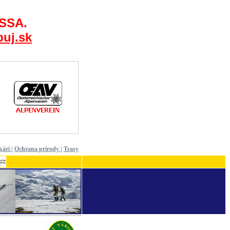
 SSA.
uj.sk
kári
|
Ochrana prírody
|
Trasy