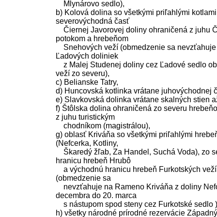
Mlynárovo sedlo),
b) Kolová dolina so všetkými priľahlými kotlami
severovýchodná časť
Čiernej Javorovej doliny ohraničená z juhu 
potokom a hrebeňom
Snehových veží (obmedzenie sa nevzťahuje 
Ľadových doliniek
z Malej Studenej doliny cez Ľadové sedlo o
veží zo severu),
c) Belianske Tatry,
d) Huncovská kotlinka vrátane juhovýchodnej ča
e) Slavkovská dolinka vrátane skalných stien a
f) Štôlska dolina ohraničená zo severu hrebeňo
z juhu turistickým
chodníkom (magistrálou),
g) oblasť Kriváňa so všetkými priľahlými hrebe
(Nefcerka, Kotliny,
Škaredý žľab, Za Handel, Suchá Voda), zo se
hranicu hrebeň Hrubô
a východnú hranicu hrebeň Furkotských veží 
(obmedzenie sa
nevzťahuje na Rameno Kriváňa z doliny Nefc
decembra do 20. marca
s nástupom spod steny cez Furkotské sedlo )
h) všetky národné prírodné rezervácie Západnýc