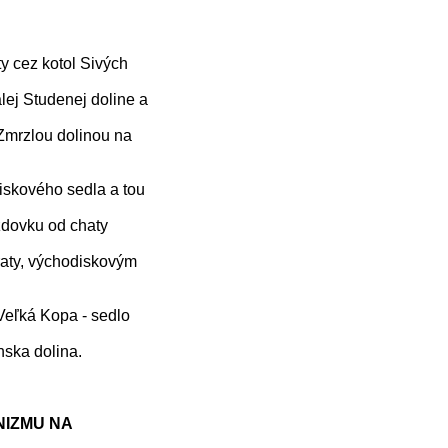
ty cez kotol Sivých
ej Studenej doline a
mrzlou dolinou na
iskového sedla a tou
dovku od chaty
vraty, východiskovým
Veľká Kopa - sedlo
nska dolina.
NIZMU NA