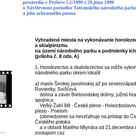
prostredia v Prešove č.1/1999 z 29.júna 1999
o Návštevnom poriadku Tatranského národného park
a jeho ochranného pásma
Vyhradené miesta na vykonávanie horolezec
a skialpinizmu
na území národného parku a podmienky ic
(príloha č. 8 ods. A)
1. Horolezectvo a skalolezectvo sa môže vyko
národného parku okrem lokalít
a) masív Širokej javorinskej až po severozápad
Rovienky, Svišťová
dolina a záver Bielovodskej doliny; južnú hrani
spojnica
Veľký Žabí štít - České pleso - Hviezdoslavov
pleso - Prielom
(obmedzenie sa nevzťahuje na prístup do Čes
Českého potoka
a v oblasti Malého Mlynára od 21.decembra 
zostupom cez