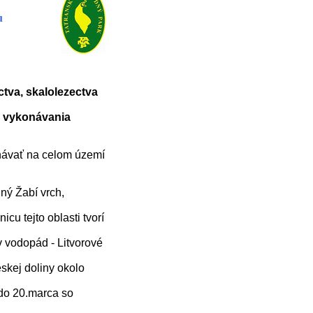
u
tva, skalolezectva
h vykonávania
návať na celom území
ný Žabí vrch,
cu tejto oblasti tvorí
 vodopád - Litvorové
kej doliny okolo
do 20.marca so