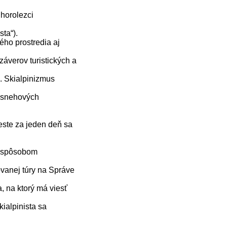
 horolezci
ta“).
ého prostredia aj
verov turistických a
. Skialpinizmus
 snehových
este za jeden deň sa
m spôsobom
vanej túry na Správe
 na ktorý má viesť
ialpinista sa