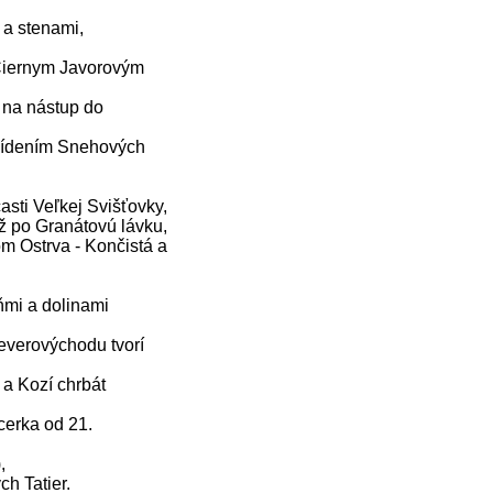
 a stenami,
Čiernym Javorovým
na nástup do
bídením Snehových
sti Veľkej Svišťovky,
ž po Granátovú lávku,
m Ostrva - Končistá a
ňmi a dolinami
verovýchodu tvorí
a Kozí chrbát
erka od 21.
,
h Tatier.