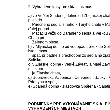
2. Vyhradené trasy pre skialpinizmus
a) vo Veľkej Studenej doline od Zbojníckej cha
plies do
Priečneho sedla, z neho k Téryho chate v Mal
ďalej popod
Mačaciu vežu do Baranieho sedla a Veľkou Z
Chatu pri
Zelenom plese,
b) v Mlynickej doline od vodopádu Skok do Sol
istou trasou
späť, prípadne s prechodom zo sedla na zjaz
Solisko,
c) v Žiarskej doline - Veľké Závraty a Malé Zá
miestom
je Žiarska chata,
d) Bobrovecká Vápenica - Červenec - Babky - 
Priehyba a späť,
e) Spálená dolina - zjazdovka Spálená - Salatí
PODMIENKY PRE VYKONÁVANIE SKIALPI
VYHRADENÝCH MIESTACH