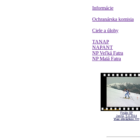
Informácie
Ochranárska komisia
Ciele a úlohy
TANAP
NAPANT
NP Veľká Fatra
NP Malá Fatra
Finále SP
Jasná, 5.4.2014
Viac obrázkov >>>