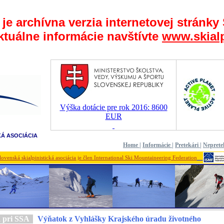
 je archívna verzia internetovej stránky
ktuálne informácie navštívte
www.skialp
Výška dotácie pre rok 2016: 8600
EUR
KÁ ASOCIÁCIA
Home
|
Informácie
|
Pretekári
|
Neprete
lovenská skialpinistická asociácia je člen International Ski Mountaineering Federation
a pri SSA
Výňatok z Vyhlášky Krajského úradu životného