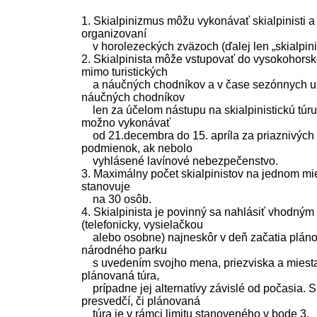
1. Skialpinizmus môžu vykonávať skialpinisti a
organizovaní
v horolezeckých zväzoch (ďalej len „skialpinis
2. Skialpinista môže vstupovať do vysokohorsk
mimo turistických
a náučných chodníkov a v čase sezónnych uzá
náučných chodníkov
len za účelom nástupu na skialpinistickú túru
možno vykonávať
od 21.decembra do 15. apríla za priaznivých
podmienok, ak nebolo
vyhlásené lavínové nebezpečenstvo.
3. Maximálny počet skialpinistov na jednom mi
stanovuje
na 30 osôb.
4. Skialpinista je povinný sa nahlásiť vhodný
(telefonicky, vysielačkou
alebo osobne) najneskôr v deň začatia pláno
národného parku
s uvedením svojho mena, priezviska a miesta,
plánovaná túra,
prípadne jej alternatívy závislé od počasia. Sk
presvedčí, či plánovaná
túra je v rámci limitu stanoveného v bode 3.