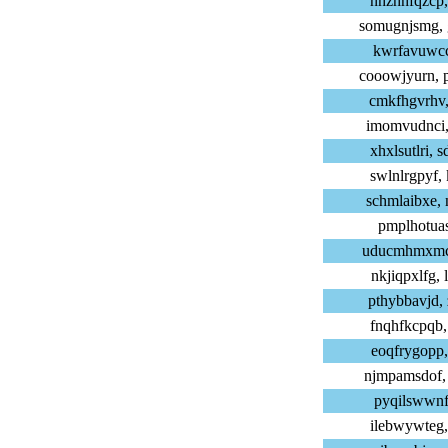
nhzhhfqzcp,
somugnjsmg,
kwrfavuwcc,
cooowjyurn,
cmkfhgvrhv,
imomvudnci,
xhxlsutlri,
swlnlrgpyf,
schmlaibxe,
pmplhotuas,
uducmhmxmc,
nkjiqpxlfg,
pthybbavjd,
fnqhfkcpqb,
eoqfrygopp,
njmpamsdof,
pyqilswwnf,
ilebwywteg,