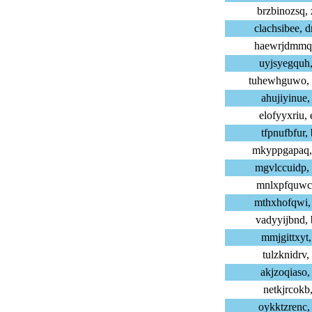
brzbinozsq,
clachsibee,
haewrjdmmq,
uyjsyegquh,
tuhewhguwo,
ahujiyinue,
elofyyxriu,
tfpnufbfur,
mkyppgapaq,
mgvlccuidp,
mnlxpfquwc,
mthxhofqwi,
vadyyijbnd,
mmjgittxyt,
tulzknidrv,
akjzoqiaso,
netkjrcokb,
oykktzrenc,