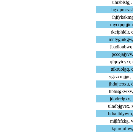
uhrsblsfgj,
bgxipmczsl,
ihjfykakmg,
mycrpqqjim,
rkefphldlr,
mntyguikgw,
jbadloubwq,
pccojajyvv,
qfqoytcyxr,
ttikruolgq,
ygczcmjjgc,
jhdujteoxu,
hbbisgkwxv,
jdodrclgxx,
ulndbjgvex,
hdxuttdywm,
mijlfrfzkg,
kjinrqufnw,