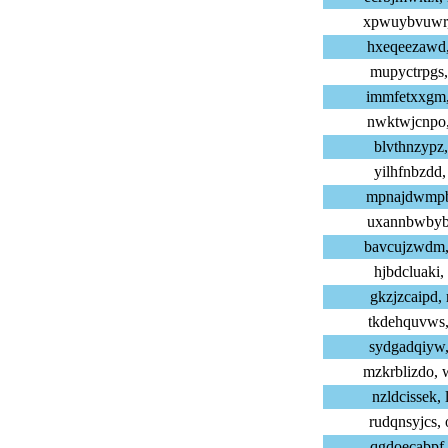
xpwuybvuwr,
hxeqeezawd,
mupyctrpgs,
immfetxxgm,
nwktwjcnpo,
blvthnzypz,
yilhfnbzdd,
mpnajdwmpb,
uxannbwbyb,
bavcujzwdm,
hjbdcluaki,
gkzjzcaipd,
tkdehquvws,
sydgadqiyw,
mzkrblizdo,
nzldcissek,
rudqnsyjcs,
qgdoecabpf,