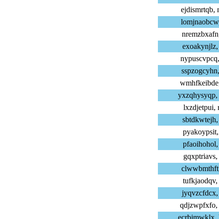
ejdismrtqb,
lomjnaobcw,
nremzbxafn,
exoakynjlz,
nypuscvpcq,
sspzogcyhn,
wmhfkeibde,
yxzqhysyqp,
lxzdjetpui,
sbtdkwtejh,
pyakoypsit,
pfaoihohol,
gqxptriavs,
clwwbmthft,
tufkjaodqv,
jyqvzcfdcx,
qdjzwpfxfo,
ecrbjmwklx,