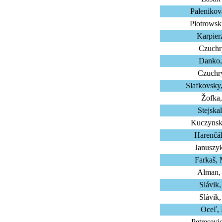
Palenikov
Piotrowsk
Karpier
Czuchr
Danko,
Czuchr
Slafkovsky
Žofka,
Stejska
Kuczynsk
Harenčá
Januszy
Farkaš, 
Alman,
Slávik
Slávik
Oceľ,
Petresevi