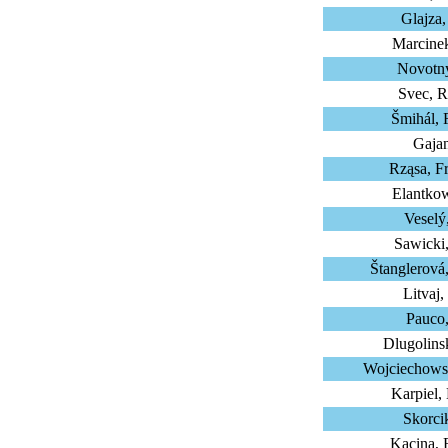
Glajza
Marcine
Novotny
Svec, R
Šmihál, 
Gajan
Rząsa, F
Elantkow
Veselý
Sawicki
Štanglerová
Litvaj
Pauco
Dlugolins
Wojciechowsk
Karpiel,
Skorci
Kacina, 