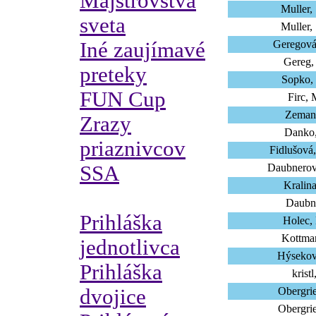
Majstrovstvá
Muller,
sveta
Muller,
Iné zaujímavé
Geregová
Gereg,
preteky
Sopko,
FUN Cup
Firc, 
Zeman,
Zrazy
Danko,
priaznivcov
Fidlušová
SSA
Daubnerov
Kralina
Daubne
Prihláška
Holec,
Kottman
jednotlivca
Hýsekov
Prihláška
kristl
dvojice
Obergrie
Obergrie