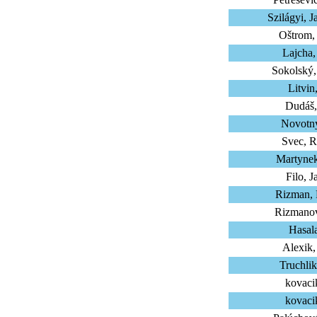
Szilágyi, 
Oštrom,
Lajcha,
Sokolský,
Litvin
Dudáš,
Novotny
Svec, R
Martynek
Filo, J
Rizman,
Rizmanov
Hasala
Alexik,
Truchli
kovaci
kovaci