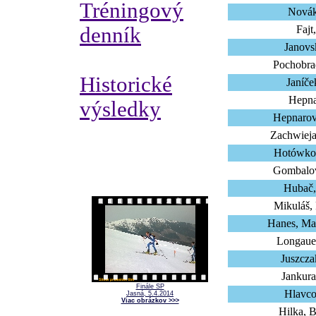
Tréningový
Novák
denník
Fajt
Janovsk
Pochobra
Historické
Janíče
Hepna
výsledky
Hepnarov
Zachwiej
Hotówko,
Gombalov
Hubač,
Mikuláš,
Hanes, Ma
Longaue
Juszcza
Jankur
Finále SP
Hlavco
Jasná, 5.4.2014
Viac obrázkov >>>
Hilka, B