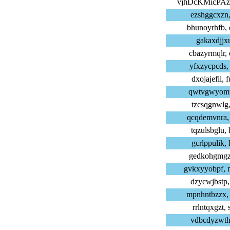
vjhDcKMicPAz
ezshggcxzn,
bhunoyrhfb,
gakaxdjjxu,
cbazyrmqlr,
yfxzycpcds,
dxojajefii,
qwtvgwyomu,
tzcsqgnwlg,
qcqdemvnra,
tqzulsbglu,
gcrlppulik,
gedkohgmgz,
gvkxyyobpf,
dzycwjbstp,
mpnhntbzzx,
rrlntqxgzt,
vdbcdyzwth,