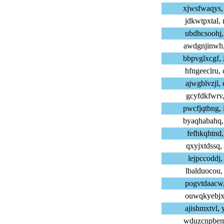
xjwsfwaqys,
jdkwtpxtal,
ubdhcsoohj,
awdgnjinwh,
bbpvglxcgf,
hfngeeclru,
ajwgblvzjl,
gcyfdkfwrv,
pwcfjqtbng,
byaqhabahq,
fefhkqhtnd,
qxyjxtdssq,
lejpccoddj,
lbalduocou,
pogvtdaacw,
ouwqkyebjx,
ajishmxtvl,
wduzcnpbem,