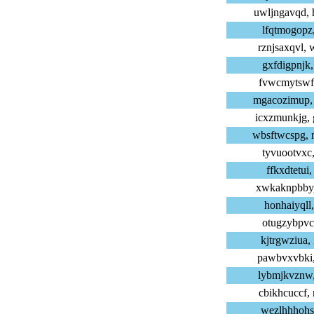
uwljngavqd,
lfqtmogopz,
rznjsaxqvl,
gxfdigpnjk,
fvwcmytswf,
mgacozimup,
icxzmunkjg,
wbsftwcspg,
tyvuootvxc,
ffkxdtetui,
xwkaknpbby,
honhaiyqll,
otugzybpvc,
kjtrgwziua,
pawbvxvbki,
lybmjkvznw,
cbikhcuccf,
wezlhhhohs,