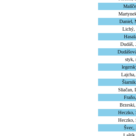
Malíče
Martynek
Daniel, 
Lichý,
Hasala
Dudáš, 
Dudášová
styk,
legersk
Lajcha,
Šiarnik
Sliačan,
Fraňo,
Brzeski
Heczko, 
Heczko, 
Švec,
Laštík 