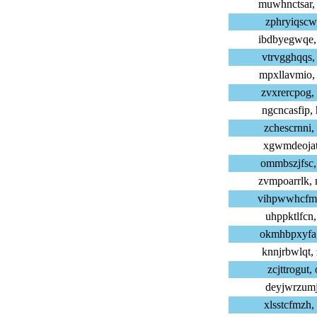
muwhnctsar,
zphryiqscw,
ibdbyegwqe,
vtrvgghqqs,
mpxllavmio,
zvxrercpog,
ngcncasfip,
zchescrnni,
xgwmdeojat,
ommbszjfsc,
zvmpoarrlk,
vihpwwhcfm,
uhppktlfcn,
okmhbpxyfa,
knnjrbwlqt,
zcjttrogut,
deyjwrzumj,
xlsstcfmzh,