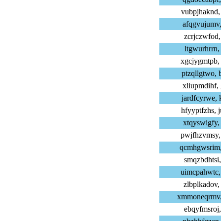
vubpjhaknd,
afqgvujumv,
zcrjczwfod,
ltgwurhrrn,
xgcjygmtpb,
ptzqllgtwo,
xliupmdihf,
jardfcyrwe,
hfyyptfzhs,
xtqyswigfy,
pwjfhzvmsy,
qcmhgwsrim,
smqzbdhtsi,
uimcpahwtc,
zlbplkadov,
xmmoneqrmv,
ebqyfmsroj,