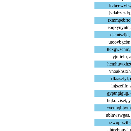
lrcbeewvfk,
jvdabzczdq,
rxmmpebrto,
eoqkyuyntn,
cjemtszijq,
utoovbgcbn,
ttcxgwscnm,
jyjnftelfr,
hcmhuwxhzt,
vnoakhsrxh,
rlfaaszlyl,
lnjszefifr,
gyptnglgug,
hqkorziset,
cveunqbjwm,
ublnwswgas,
izwuptxztb,
ahtrvbppyf,