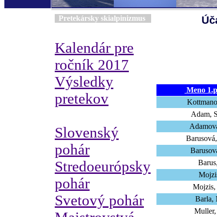
Pretekársky skialpinizmus
Úča
Kalendár pre
ročník 2017
Výsledky
Meno 1.p
pretekov
Kottmano
Adam, S
Adamová
Slovenský
Barusová,
pohár
Barusová
Stredoeurópsky
Barus,
Mojzi
pohár
Mojzis,
Svetový pohár
Barla,
Muller,