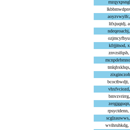
mzqyxpsngb,
lkbbmwdpnw,
aoyzvwylfc,
lifxjuqtdj,
ndeqeoacbj,
ozjmcyfbyu,
kfrjjitsod,
znvzsifqsh,
mcnpdebmno,
tmlqbxkhqs,
zixginczob,
bcoctbwdjt,
vhxfvciozd,
bmvzvrirrg,
zergjgguqn,
rpsyctdenn,
scglzauwws,
wvihruhkdg,