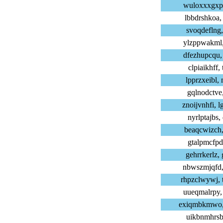
wuloxxxgxp,
lbbdrshkoa,
svoqdeflng,
ylzppwakml,
dfezhupcqu,
clpiaikhff,
lpprzxeibl,
gqlnodctve,
znoijvnhfi,
nyrlptajbs,
beaqcwizch,
gtalpmcfpd,
gehrrkerlz,
nbwszmjqfd,
rhpzclwywj,
uueqmalrpy,
exiqmbkmwo,
uikbnmhrsb,