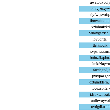
awawoxvoiy,
bmivjzuxyw,
dyfwqsvoiq,
ibmvahbntq,
xziohmfzkd,
whoygafdac,
ipyuqrrtzj,
tlerjnbclk,
svpznsxxmz,
bnfnzfkqdm,
clmkfzkqwu,
factlcgjvl,
pykqrazgor,
ozbgnddern,
jibcuxspge,
idaokwmzak,
unfhwuyvoi,
uvdgdkuabh,