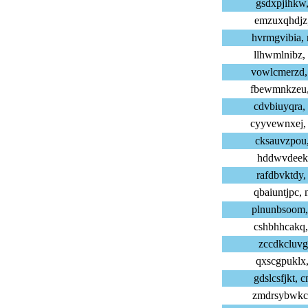
gsdxpjihkw,
emzuxqhdjz,
hvrmgvibia,
llhwmlnibz,
vowlcmerzd,
fbewmnkzeu,
cdvbiuyqra,
cyyvewnxej,
cksauvzpou,
hddwvdeeku,
rafdbvktdy,
qbaiuntjpc,
plnunbsoom,
cshbhhcakq,
zccdkcluvg,
qxscgpuklx,
gdslcsfjkt,
zmdrsybwkc,