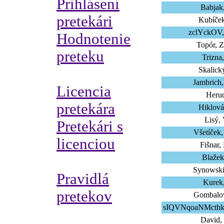
Prihlásení
Babjak
pretekári
Kubíček
zclYckOV,
Hodnotenie
Topór, 
preteku
Trizna
Skalick
Jambrich,
Licencia
Herud
pretekára
Hiklová
Lisý,
Pretekári s
Všetíček,
licenciou
Fišnar
Blažek
Synowski
Pravidlá
Kurek
pretekov
Gombalov
sIQVNqoaNMcthk
David,