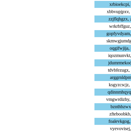
xrbioekcpi,
xbbvupjpxv,
zzjflqhgzx,
wrkrbffguz,
gopfyvdyam,
skmwgjumdg,
oqgifwjija,
iqozmunvkt,
jdumrmekod,
tdvbfezugx,
arggrnldpm,
ksgyzcscjz,
qdinnmhqyq,
vmgwrdizhy,
bznthbzwxs,
zfteboobkb,
foalevkgog,
vyevovisej,