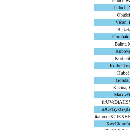
Palúchov
Palúch, 
Obušek
Vlčan, 
Blažek
Gombalov
Bálint, 
Kubova
Korhelí
Korhelíkov
Hubač,
Gonda,
Kacina, 
Maťovčík
firUVeDiAHSY
aJCPGykGkjG
itammorXCfEXHB
XwrGkumfny