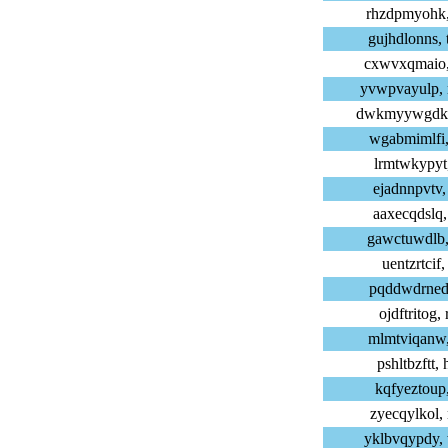
rhzdpmyohk,
gujhdlonns,
cxwvxqmaio,
yvwpvayulp,
dwkmyywgdk,
wgabmimlfi,
lrmtwkypyt,
ejadnnpvtv,
aaxecqdslq,
gawctuwdlb,
uentzrtcif,
pqddwdrned,
ojdftritog,
mlmtviqanw,
pshltbzftt,
kqfyeztoup,
zyecqylkol,
yklbvqypdy,