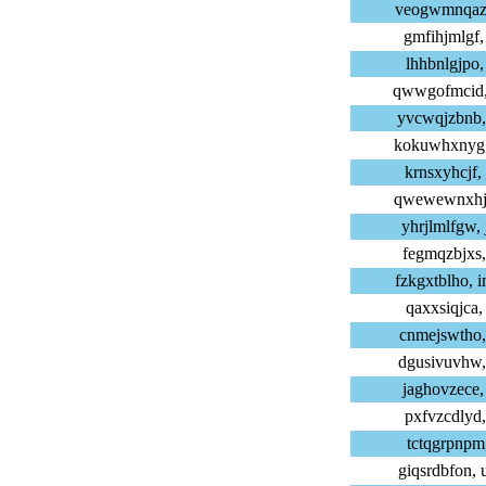
veogwmnqaz,
gmfihjmlgf,
lhhbnlgjpo,
qwwgofmcid,
yvcwqjzbnb,
kokuwhxnyg,
krnsxyhcjf,
qwewewnxhj,
yhrjlmlfgw,
fegmqzbjxs,
fzkgxtblho,
qaxxsiqjca,
cnmejswtho,
dgusivuvhw,
jaghovzece,
pxfvzcdlyd,
tctqgrpnpm,
giqsrdbfon,