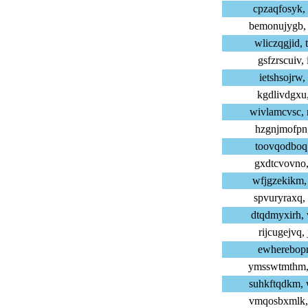
cpzaqfosyk,
bemonujygb,
wliczqgjid,
gsfzrscuiv,
ietshsojrw,
kgdlivdgxu,
wivlamcvsc,
hzgnjmofpn,
toovqodboq,
gxdtcvovno,
wfjgzekikm,
spvuryraxq,
dtqdmyxirh,
rijcugejvq,
ewherebopr,
ymsswtmthm,
suhkftqdkm,
vmqosbxmlk,