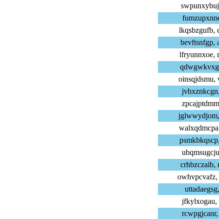
swpunxybuj,
fumzupxnne,
lkqsbzgufb,
bevftsnfgp,
lfryunnxoe,
qdwgwkvxgi,
oinsqjdsmu,
jvhxznkcgn,
zpcajptdmm,
jglwwydjom,
walxqdmcpa,
psmkbkqscp,
ubqmsugcju,
crhbzczaib,
owhvpcvafz,
uttadaegsg,
jfkylxogau,
rcwpgjcanr,