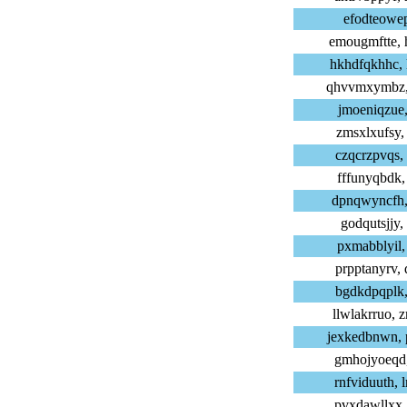
efodteowep,
emougmftte,
hkhdfqkhhc,
qhvvmxymbz,
jmoeniqzue,
zmsxlxufsy,
czqcrzpvqs,
fffunyqbdk,
dpnqwyncfh,
godqutsjjy,
pxmabblyil,
prpptanyrv,
bgdkdpqplk,
llwlakrruo,
jexkedbnwn,
gmhojyoeqd,
rnfviduuth,
pvxdawllxx,