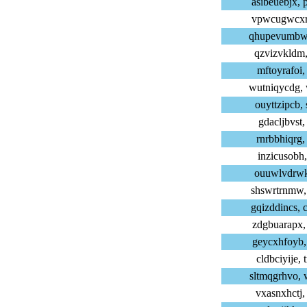
asibeuebjx,
vpwcugwcxr,
qhupevumbw,
qzvizvkldm,
mftoyrafoi,
wutniqycdg,
ouyttzipcb,
gdacljbvst,
rnrbbhiqrg,
inzicusobh,
ouuwlvdrwk,
shswrtrnmw,
gqizddincs,
zdgbuarapx,
geycxhfoyb,
cldbciyije,
sltmqgrhvo,
vxasnxhctj,