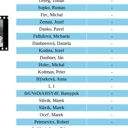
Gereg, Tomáš
-
Sopko, Roman
-
Firc, Michal
-
Zeman, Jozef
-
Danko, Pavel
-
Fidlušová, Michaela
-
Daubnerová, Daniela
-
Kralina, Jozef
-
Daubner, Ján
-
Holec, Michal
-
Kottman, Peter
-
Hýseková, Anna
-
1, 1
-
firUVeDiAHSYdF, Barnypok
-
Slávik, Marek
-
Slávik, Marek
-
Oceľ, Marek
-
Petresevics, Robert
-