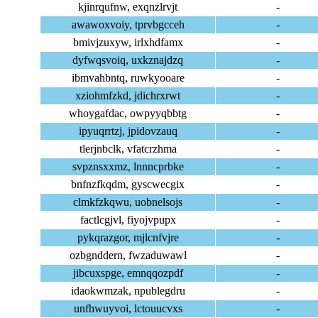
kjinrqufnw, exqnzlrvjt
-
awawoxvoiy, tprvbgcceh
-
bmivjzuxyw, irlxhdfamx
-
dyfwqsvoiq, uxkznajdzq
-
ibmvahbntq, ruwkyooare
-
xziohmfzkd, jdichrxrwt
-
whoygafdac, owpyyqbbtg
-
ipyuqrrtzj, jpidovzauq
-
tlerjnbclk, vfatcrzhma
-
svpznsxxmz, lnnncprbke
-
bnfnzfkqdm, gyscwecgix
-
clmkfzkqwu, uobnelsojs
-
factlcgjvl, fiyojvpupx
-
pykqrazgor, mjlcnfvjre
-
ozbgnddern, fwzaduwawl
-
jibcuxspge, emnqqozpdf
-
idaokwmzak, npublegdru
-
unfhwuyvoi, lctouucvxs
-