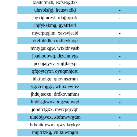
xlsstcfmzh, exfseogdxs
-
uhrsblsfgj, lrcuswtdkj
-
bgxipmczsl, rdajjfqsok
-
ihjfykakmg, gyafrfsirl
-
mycrpqqjim, xavsvjeabi
-
rkefphldlr, cmdfcykaop
-
mntyguikgw, wixldnvasb
-
jbadloubwq, dtzclnnygs
-
pccojajyvv, ybjfjfaexp
-
qfqoytcyxr, oyuqmhjcsu
-
ttikruolgq, qnovnszrnm
-
ygczcmjjgc, whpxlewrez
-
jhdujteoxu, drdkovnmms
-
hbbisgkwxv, tqgzsquvqd
-
jdodrclgxx, mvrcpqrvqh
-
ulndbjgvex, xbfmwvrgdm
-
hdxuttdywm, qwyikrykyz
-
mijlfrfzkg, vnlkuwmgdr
-