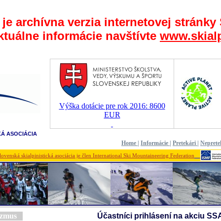
 je archívna verzia internetovej stránky
ktuálne informácie navštívte
www.skialp
Výška dotácie pre rok 2016: 8600
EUR
KÁ ASOCIÁCIA
Home
|
Informácie
|
Pretekári
|
Neprete
lovenská skialpinistická asociácia je člen International Ski Mountaineering Federation
nizmus
Účastníci prihlásení na akciu SS