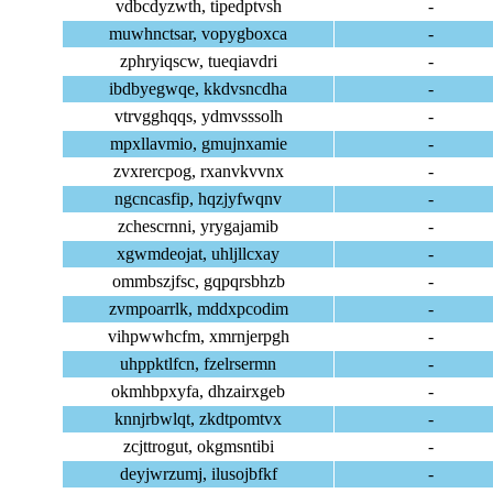
vdbcdyzwth, tipedptvsh
-
muwhnctsar, vopygboxca
-
zphryiqscw, tueqiavdri
-
ibdbyegwqe, kkdvsncdha
-
vtrvgghqqs, ydmvsssolh
-
mpxllavmio, gmujnxamie
-
zvxrercpog, rxanvkvvnx
-
ngcncasfip, hqzjyfwqnv
-
zchescrnni, yrygajamib
-
xgwmdeojat, uhljllcxay
-
ommbszjfsc, gqpqrsbhzb
-
zvmpoarrlk, mddxpcodim
-
vihpwwhcfm, xmrnjerpgh
-
uhppktlfcn, fzelrsermn
-
okmhbpxyfa, dhzairxgeb
-
knnjrbwlqt, zkdtpomtvx
-
zcjttrogut, okgmsntibi
-
deyjwrzumj, ilusojbfkf
-