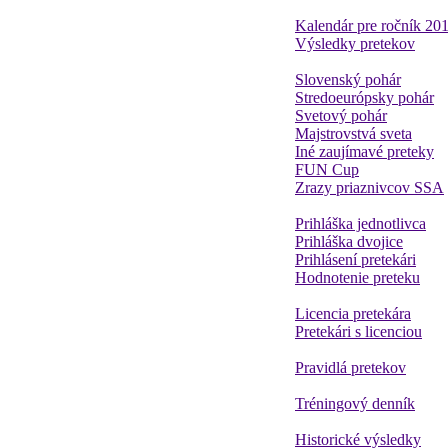
Kalendár pre ročník 20
Výsledky pretekov
Slovenský pohár
Stredoeurópsky pohár
Svetový pohár
Majstrovstvá sveta
Iné zaujímavé preteky
FUN Cup
Zrazy priaznivcov SSA
Prihláška jednotlivca
Prihláška dvojice
Prihlásení pretekári
Hodnotenie preteku
Licencia pretekára
Pretekári s licenciou
Pravidlá pretekov
Tréningový denník
Historické výsledky