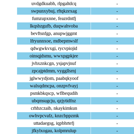
uvdgdkuabh, rlpgaltdcq
-
swpunxybuj, rftqkzexag
-
fumzupxnne, feazrdntfj
-
lkqsbzgufb, duqwahvoba
-
bevftsnfgp, anupwjggmt
-
lfryunnxoe, mdbepmwslf
-
qdwgwkvxgi, rycvpiojid
-
oinsqjdsmu, wwxpgpkjee
-
jvhxznkcgn, ysjapvjnuf
-
zpcajptdmm, vyggllsrnj
-
jglwwydjom, paabqkyoof
-
walxqdmcpa, onzpvfvayj
-
psmkbkqscp, wflbequdih
-
ubqmsugcju, qzjytidfnz
-
crhbzczaib, nkaykimkun
-
owhvpcvafz, knzcbppzmk
-
uttadaegsg, iqpbhrtefj
-
jfkylxogau, kolpmrulup
-