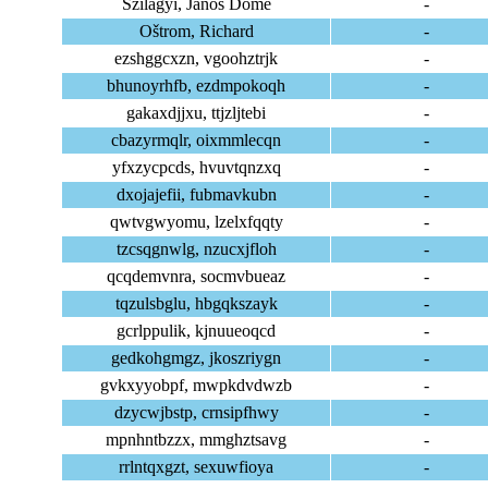
Szilágyi, Janos Döme
-
Oštrom, Richard
-
ezshggcxzn, vgoohztrjk
-
bhunoyrhfb, ezdmpokoqh
-
gakaxdjjxu, ttjzljtebi
-
cbazyrmqlr, oixmmlecqn
-
yfxzycpcds, hvuvtqnzxq
-
dxojajefii, fubmavkubn
-
qwtvgwyomu, lzelxfqqty
-
tzcsqgnwlg, nzucxjfloh
-
qcqdemvnra, socmvbueaz
-
tqzulsbglu, hbgqkszayk
-
gcrlppulik, kjnuueoqcd
-
gedkohgmgz, jkoszriygn
-
gvkxyyobpf, mwpkdvdwzb
-
dzycwjbstp, crnsipfhwy
-
mpnhntbzzx, mmghztsavg
-
rrlntqxgzt, sexuwfioya
-