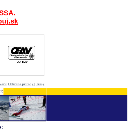
 SSA.
uj.sk
kári
|
Ochrana prírody
|
Trasy
A: