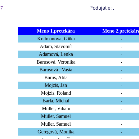
17
Podujatie:
,
Meno 1.pretekára
Meno 2.pretekár
Kottmanova, Gitka
-
Adam, Slavomír
-
Adamová, Lenka
-
Barusová, Veronika
-
Barusová , Vasta
-
Barus, Atila
-
Mojzis, Jan
-
Mojzis, Roland
-
Barla, Michal
-
Muller, Viliam
-
Muller, Samuel
-
Muller, Samuel
-
Geregová, Monika
-