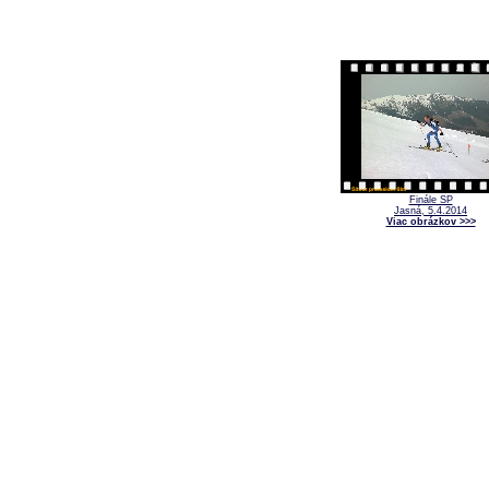
Finále SP
Jasná, 5.4.2014
Viac obrázkov >>>