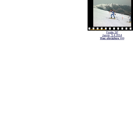
Finále SP
Jasná, 5.4.2014
Viac obrázkov >>>