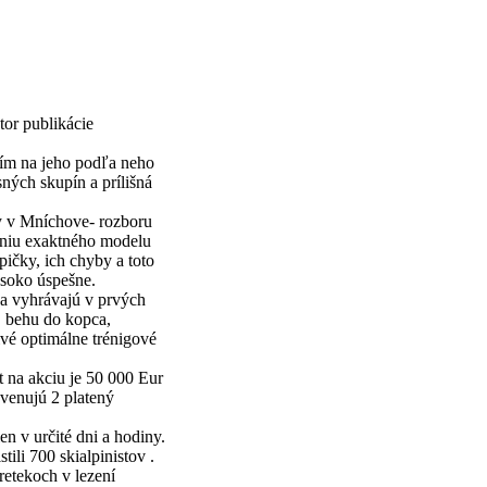
or publikácie
utím na jeho podľa neho
ných skupín a prílišná
ny v Mníchove- rozboru
aniu exaktného modelu
ičky, ich chyby a toto
ysoko úspešne.
 sa vyhrávajú v prvých
i, behu do kopca,
ivé optimálne trénigové
 na akciu je 50 000 Eur
venujú 2 platený
n v určité dni a hodiny.
ili 700 skialpinistov .
etekoch v lezení