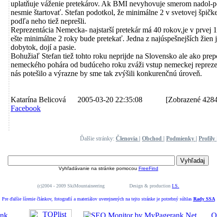
uplatňuje váženie pretekárov. Ak BMI nevyhovuje smerom nadol-p
nesmie štartovať. Stefan podotkol, že minimálne 2 v svetovej špičk
podľa neho tiež neprešli.
Reprezentácia Nemecka- najstarší pretekár má 40 rokov,je v prvej 1
ešte minimálne 2 roky bude pretekať. Jedna z najúspešnejších žien 
dobytok, dojí a pasie.
Bohužiaľ Stefan tiež tohto roku neprijde na Slovensko ale ako prep
nemeckého pohára od budúceho roku zváži vstup nemeckej repreze
nás potešilo a výrazne by sme tak zvýšili konkurenčnú úroveň.
Katarína Belicová 2005-03-20 22:35:08
[Zobrazené 4284
Facebook
Ďalšie stránky:
Členovia
|
Obchod
|
Podmienky
|
Profily
Vyhľadávanie na stránke pomocou
FreeFind
(c)2004 - 2009 SkiMountaineering Design & production
I.S.
Pre ďalšie šírenie článkov, fotografií a materiálov uverejnených na tejto stránke je potrebný súhlas
Rady SSA
O