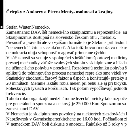
Čriepky z Andorry a Pierra Menty- osobnosti a krajiny.
Stefan Winter,Nemecko.
Zamestnanec DAV, šéf nemeckého skialpinizmu a reprezentácie, aut
Skialpinizmus-dostupná na slovensko-českom trhu-, metodik.
Presnosť a pravidlá ale vo vyššom formáte to je Stefan s prihliadn
“nenemeckú“ črtu a sice akčnosť. Ako totiž hovorí množstvo diskus
demokracia ubíja schopnosť reagovať primerane rýchlo.
V súčastnosti sa venuje v spolupráci s inštitútom športovej medicí
presnej mechaniky záťaže svalových skupín v skialpinizme a hľad
najúčinnejšieho pohybu v pretekaní. Rozoberajú techniku pohybu šp
aplikujú do tréningového procesu nemeckej repre ako sme videli v
Štatisticky zhodnotili časový faktor a úspech a konštatujú- preteky
20 minútach. Meranie laktátu robia nielen pri behu ale aj pri bicykl
kolieskových lyžiach a korčuliach. Tak potom vypočítavajú jednotl
frekvencie.
Tohoto roku organizujú medzinárodné lezecké preteky kde rozpočet
pre generálneho sponzora a celkový je 250 000 Eur. Sponzorom sa 
zamestnanci DAV.
V Nemecku je skialpinizmus povolený na niektorých zjazdovkách le
Napr.štvrtok v Garmischparterkirchene po 16.00 hod. Počítadlom zist
V nemeckom DAV boli diskusie o anorexii. Rakúsko už 3 roky v pr