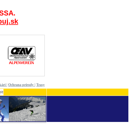
 SSA.
uj.sk
kári
|
Ochrana prírody
|
Trasy