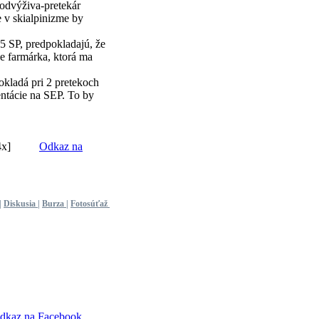
odvýživa-pretekár
e v skialpinizme by
5 SP, predpokladajú, že
je farmárka, ktorá ma
okladá pri 2 pretekoch
ntácie na SEP. To by
x]
Odkaz na
|
Diskusia
|
Burza
|
Fotosúťaž
dkaz na Facebook