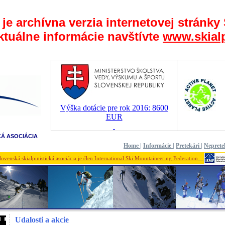
 je archívna verzia internetovej stránky
ktuálne informácie navštívte
www.skialp
Výška dotácie pre rok 2016: 8600
EUR
KÁ ASOCIÁCIA
Home
|
Informácie
|
Pretekári
|
Neprete
lovenská skialpinistická asociácia je člen International Ski Mountaineering Federation
Udalosti a akcie