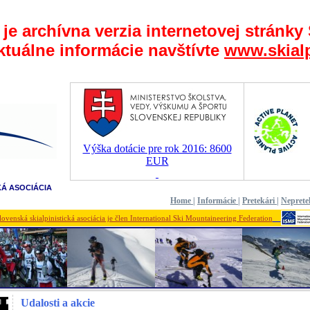
 je archívna verzia internetovej stránky
ktuálne informácie navštívte
www.skialp
Výška dotácie pre rok 2016: 8600
EUR
KÁ ASOCIÁCIA
Home
|
Informácie
|
Pretekári
|
Neprete
lovenská skialpinistická asociácia je člen International Ski Mountaineering Federation
Udalosti a akcie