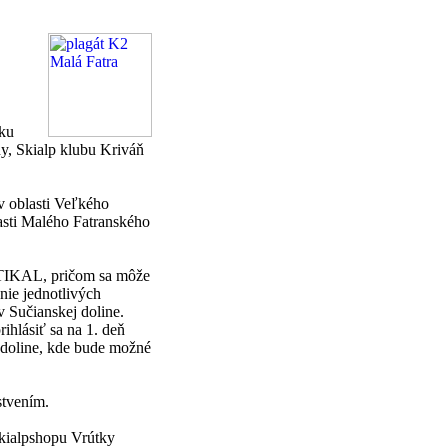
eku
y, Skialp klubu Kriváň
v oblasti Veľkého
asti Malého Fatranského
RTIKAL, pričom sa môže
nie jednotlivých
v Sučianskej doline.
ihlásiť sa na 1. deň
j doline, kde bude možné
stvením.
Skialpshopu Vrútky