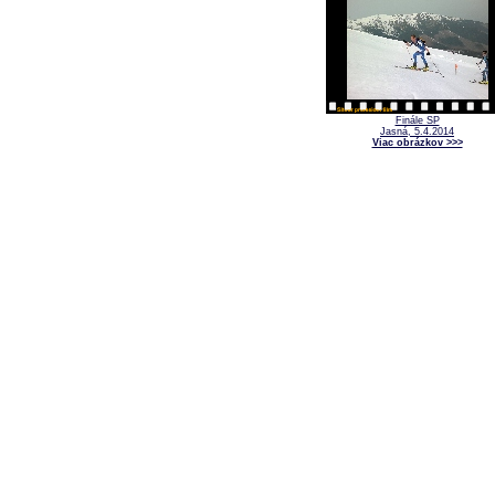
Finále SP
Jasná, 5.4.2014
Viac obrázkov >>>