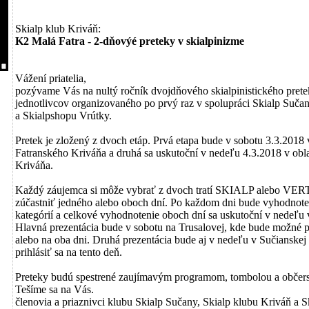
Skialp klub Kriváň:
K2 Malá Fatra - 2-dňovýé preteky v skialpinizme
Vážení priatelia,
pozývame Vás na nultý ročník dvojdňového skialpinistického pret
jednotlivcov organizovaného po prvý raz v spolupráci Skialp Sučan
a Skialpshopu Vrútky.
Pretek je zložený z dvoch etáp. Prvá etapa bude v sobotu 3.3.2018 
Fatranského Kriváňa a druhá sa uskutoční v nedeľu 4.3.2018 v obl
Kriváňa.
Každý záujemca si môže vybrať z dvoch tratí SKIALP alebo VE
zúčastniť jedného alebo oboch dní. Po každom dni bude vyhodnote
kategórií a celkové vyhodnotenie oboch dní sa uskutoční v nedeľu 
Hlavná prezentácia bude v sobotu na Trusalovej, kde bude možné pr
alebo na oba dni. Druhá prezentácia bude aj v nedeľu v Sučianske
prihlásiť sa na tento deň.
Preteky budú spestrené zaujímavým programom, tombolou a občer
Tešíme sa na Vás.
členovia a priaznivci klubu Skialp Sučany, Skialp klubu Kriváň a 