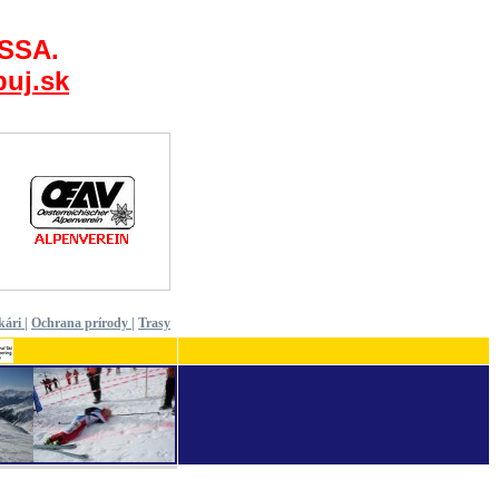
 SSA.
uj.sk
kári
|
Ochrana prírody
|
Trasy