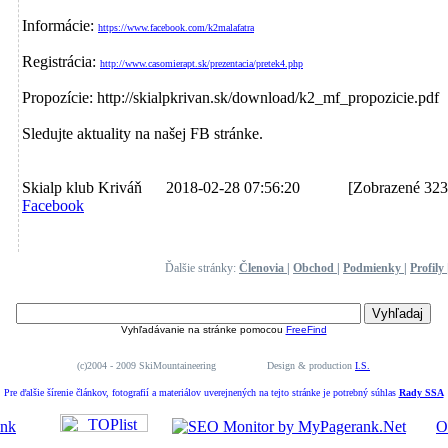
Informácie:
https://www.facebook.com/k2malafatra
Registrácia:
http://www.casomierapt.sk/prezentacia/pretek4.php
Propozície: http://skialpkrivan.sk/download/k2_mf_propozicie.pdf
Sledujte aktuality na našej FB stránke.
Skialp klub Kriváň 2018-02-28 07:56:20
[Zobrazené 323
Facebook
Ďalšie stránky:
Členovia
|
Obchod
|
Podmienky
|
Profily
Vyhľadávanie na stránke pomocou
FreeFind
(c)2004 - 2009 SkiMountaineering Design & production
I.S.
Pre ďalšie šírenie článkov, fotografií a materiálov uverejnených na tejto stránke je potrebný súhlas
Rady SSA
O