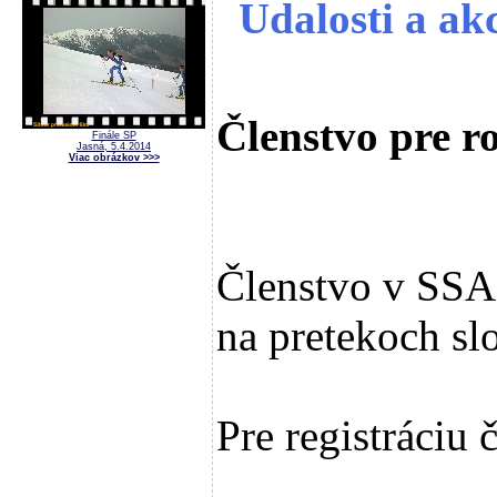
Udalosti a akc
Členstvo pre r
Finále SP
Jasná, 5.4.2014
Viac obrázkov >>>
Členstvo v SSA 
na pretekoch sl
Pre registráciu