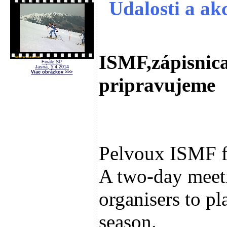
Udalosti a akc
ISMF,zápisnica
Finále SP
Jasná, 5.4.2014
Viac obrázkov >>>
pripravujeme
Pelvoux ISMF 
A two-day meeti
organisers to pl
season.