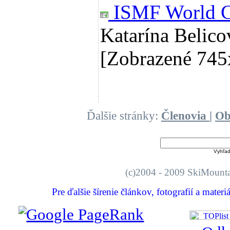
ISMF World 
Katarína Beli
[Zobrazené 745
Ďalšie stránky:
Členovia
|
Ob
Vyhľad
(c)2004 - 2009 SkiMo
Pre ďalšie šírenie článkov, fotografií a mater