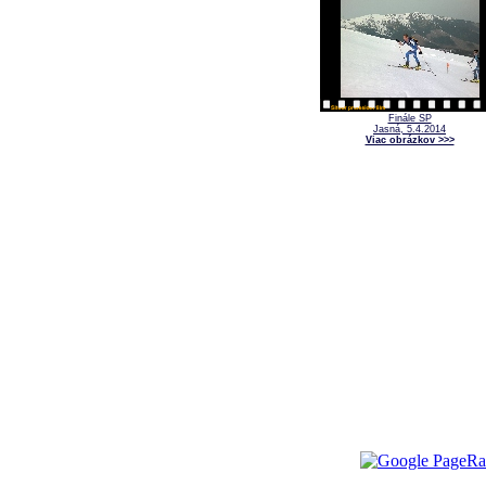
Finále SP
Jasná, 5.4.2014
Viac obrázkov >>>