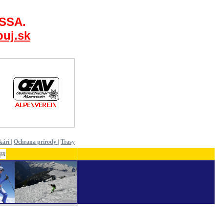
 SSA.
uj.sk
kári
|
Ochrana prírody
|
Trasy