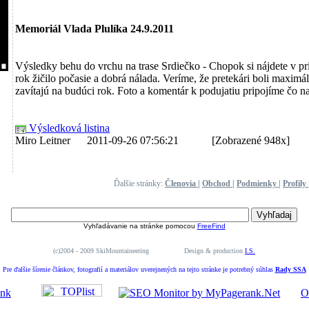
Memoriál Vlada Plulíka 24.9.2011
Výsledky behu do vrchu na trase Srdiečko - Chopok si nájdete v prí
rok žičilo počasie a dobrá nálada. Veríme, že pretekári boli maxim
zavítajú na budúci rok. Foto a komentár k podujatiu pripojíme čo na
Výsledková listina
Miro Leitner 2011-09-26 07:56:21
[Zobrazené 948x]
Ďalšie stránky:
Členovia
|
Obchod
|
Podmienky
|
Profily
Vyhľadávanie na stránke pomocou
FreeFind
(c)2004 - 2009 SkiMountaineering Design & production
I.S.
Pre ďalšie šírenie článkov, fotografií a materiálov uverejnených na tejto stránke je potrebný súhlas
Rady SSA
O