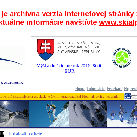
 je archívna verzia internetovej stránky
ktuálne informácie navštívte
www.skialp
Výška dotácie pre rok 2016: 8600
EUR
KÁ ASOCIÁCIA
Home
|
Informácie
|
Pretekári
|
Neprete
lovenská skialpinistická asociácia je člen International Ski Mountaineering Federation
Udalosti a akcie