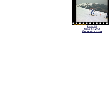
Finále SP
Jasná, 5.4.2014
Viac obrázkov >>>