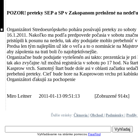
POZOR! preteky SEP a SP v Zakopanom preložené na nedeľu 
Organizátori Stredoeurópskeho pohára posúvajú preteky zo soboty 
16.1.2011. Nakoľko ma podľa predpovede počasia v sobotu značne 
pristúpili k posunu na nedelu, tak aby podujatie mohlo prebehnúť 
Predsa len tým najlepším už ide o veľa a to o nominácie na Majstrov
aby zápolenia na trati boli čo najobjektívnejšie.
Organizačne bude podujatie vyriešenén asi takto: prezentácia je p
tak ako zvyčajne /už možná registrácia v sobotu po 17 hod. Na štar
Kasprow vrch. Samotný štart bude dole asi v oblasti začiatku sedač
prebehnú preteky. Cieľ bude hore na Kasprowom vrchu pri kabínko
Organizátori ďakujú za pochopenie
Miro Leitner 2011-01-13 09:51:13
[Zobrazené 914x]
Ďalšie stránky:
Členovia
|
Obchod
|
Podmienky
|
Profily
Vyhľadávanie na stránke pomocou
FreeFind