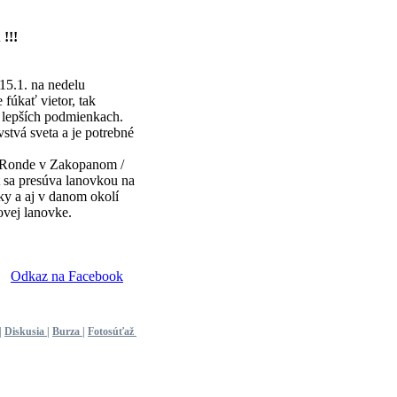
!!!
15.1. na nedelu
fúkať vietor, tak
v lepších podmienkach.
stvá sveta a je potrebné
ri Ronde v Zakopanom /
t sa presúva lanovkou na
ky a aj v danom okolí
vej lanovke.
Odkaz na Facebook
|
Diskusia
|
Burza
|
Fotosúťaž