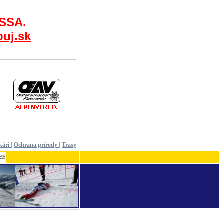
 SSA.
uj.sk
kári
|
Ochrana prírody
|
Trasy