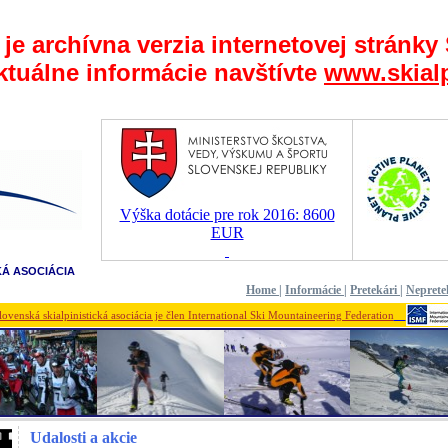
 je archívna verzia internetovej stránky
ktuálne informácie navštívte
www.skialp
Výška dotácie pre rok 2016: 8600
EUR
KÁ ASOCIÁCIA
Home
|
Informácie
|
Pretekári
|
Neprete
lovenská skialpinistická asociácia je člen International Ski Mountaineering Federation
Udalosti a akcie