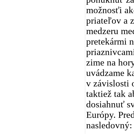
možnosťi ak
priateľov a 
medzeru med
pretekármi n
priaznivcami
zime na hory
uvádzame kal
v závislosti
taktiež tak 
dosiahnuť sv
Európy. Pre
nasledovný: