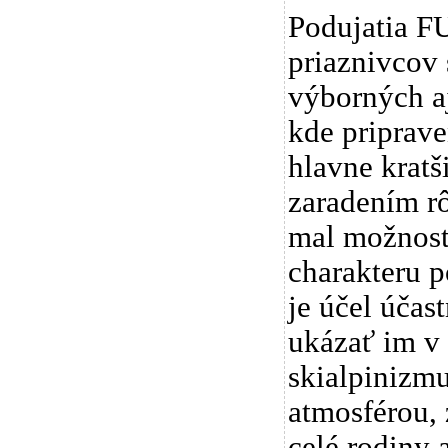
Podujatia F
priaznivcov 
výborných a
kde priprave
hlavne kratši
zaradením rô
mal možnosť 
charakteru p
je účel účas
ukázať im v
skialpinizmu
atmosférou, 
celé rodiny 