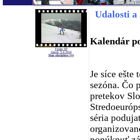
Udalosti a 
Kalendár po
Finále SP
Jasná, 5.4.2014
Viac obrázkov >>>
Je síce ešte 
sezóna. Čo 
pretekov Slo
Stredoeuróps
séria poduja
organizovan
ponúknuť zá