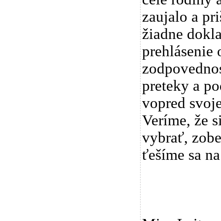
zaujalo a pr
žiadne dokla
prehlásenie 
zodpovednos
preteky a po
vopred svoje
Veríme, že s
vybrať, zobe
ťešíme sa na