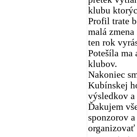
klubu ktorýc
Profil trate
malá zmena n
ten rok vyrás
Potešíla ma 
klubov.
Nakoniec sme
Kubínskej ho
výsledkov a 
Ďakujem vše
sponzorov a
organizovať 