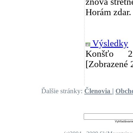
znova stretn
Horám zdar.
Výsledky
Konšťo 200
[Zobrazené 
Ďalšie stránky:
Členovia
|
Obch
Vyhľadávani