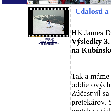
Udalosti a 
HK James D
Výsledky 3.
Finále SP
Jasná, 5.4.2014
Viac obrázkov >>>
na Kubínske
Tak a máme 
oddielových
Zúčastnil sa
pretekárov. 
pretek vytia