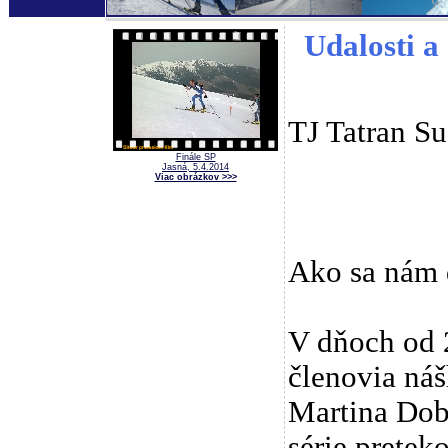
Udalosti a 
TJ Tatran S
Finále SP
Jasná, 5.4.2014
Viac obrázkov >>>
Ako sa nám d
V dňoch od 2
členovia ná
Martina Dob
série pretek