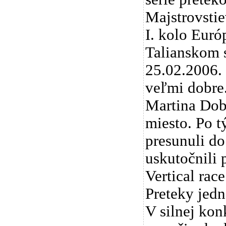
Majstrovstie
I. kolo Euró
Talianskom 
25.02.2006.
veľmi dobre.
Martina Dobo
miesto. Po 
presunuli do
uskutočnili 
Vertical race
Preteky jedn
V silnej kon