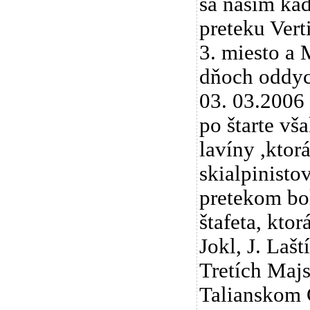
sa našim ka
preteku Vert
3. miesto a 
dňoch oddych
03. 03.2006 
po štarte vš
lavíny ,ktor
skialpinisto
pretekom bol
štafeta, kto
Jokl, J. Lašt
Tretích Majs
Talianskom C