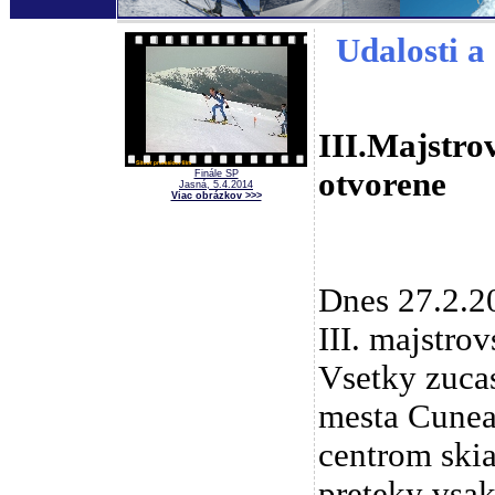
Udalosti a 
III.Majstro
otvorene
Finále SP
Jasná, 5.4.2014
Viac obrázkov >>>
Dnes 27.2.2
III. majstrov
Vsetky zucas
mesta Cunea,
centrom skia
preteky vsak