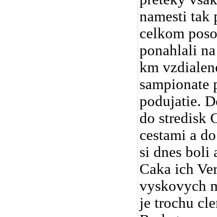
namesti tak 
celkom poso
ponahlali na
km vzdialene
sampionate p
podujatie. D
do stredisk 
cestami a do
si dnes boli 
Caka ich Ver
vyskovych m
je trochu cl