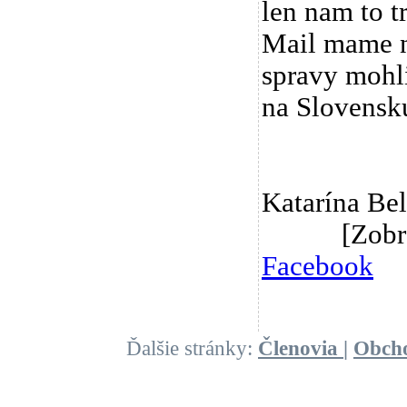
len nam to t
Mail mame na
spravy mohli
na Slovensk
Katarína B
[Zobraze
Facebook
Ďalšie stránky:
Členovia
|
Obch