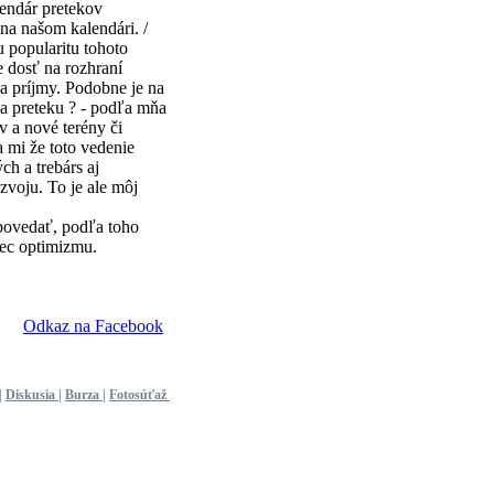
endár pretekov
na našom kalendári. /
u popularitu tohoto
e dosť na rozhraní
a príjmy. Podobne je na
sa preteku ? - podľa mňa
 a nové terény či
 mi že toto vedenie
h a trebárs aj
zvoju. To je ale môj
povedať, podľa toho
ec optimizmu.
Odkaz na Facebook
|
Diskusia
|
Burza
|
Fotosúťaž