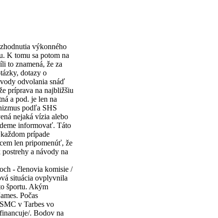
rozhodnutia výkonného
mu. K tomu sa potom na
víli to znamená, že za
tázky, dotazy o
ôvody odvolania snáď
e príprava na najbližšiu
ná a pod. je len na
pinizmus podľa SHS
ená nejaká vízia alebo
udeme informovať. Táto
v každom prípade
hcem len pripomenúť, že
k postrehy a návody na
och - členovia komisie /
ová situácia ovplyvnila
oto športu. Akým
James. Počas
 ISMC v Tarbes vo
efinancuje/. Bodov na