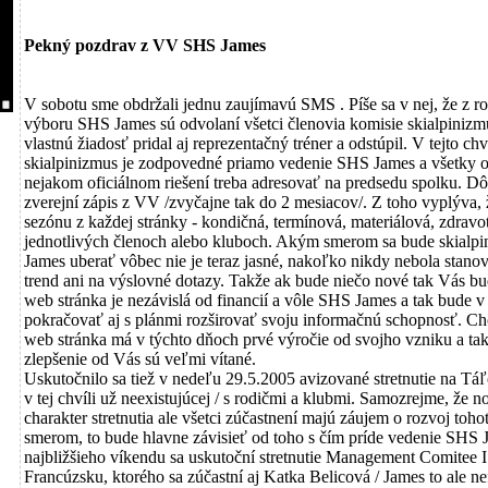
Pekný pozdrav z VV SHS James
V sobotu sme obdržali jednu zaujímavú SMS . Píše sa v nej, že z 
výboru SHS James sú odvolaní všetci členovia komisie skialpiniz
vlastnú žiadosť pridal aj reprezentačný tréner a odstúpil. V tejto ch
skialpinizmus je zodpovedné priamo vedenie SHS James a všetky o
nejakom oficiálnom riešení treba adresovať na predsedu spolku. D
zverejní zápis z VV /zvyčajne tak do 2 mesiacov/. Z toho vyplýva, ž
sezónu z každej stránky - kondičná, termínová, materiálová, zdravot
jednotlivých členoch alebo kluboch. Akým smerom sa bude skial
James uberať vôbec nie je teraz jasné, nakoľko nikdy nebola stanov
trend ani na výslovné dotazy. Takže ak bude niečo nové tak Vás b
web stránka je nezávislá od financií a vôle SHS James a tak bude 
pokračovať aj s plánmi rozširovať svoju informačnú schopnosť. C
web stránka má v týchto dňoch prvé výročie od svojho vzniku a ta
zlepšenie od Vás sú veľmi vítané.
Uskutočnilo sa tiež v nedeľu 29.5.2005 avizované stretnutie na Táľ
v tej chvíli už neexistujúcej / s rodičmi a klubmi. Samozrejme, že n
charakter stretnutia ale všetci zúčastnení majú záujem o rozvoj toh
smerom, to bude hlavne závisieť od toho s čím príde vedenie SHS 
najbližšieho víkendu sa uskutoční stretnutie Management Comitee
Francúzsku, ktorého sa zúčastní aj Katka Belicová / James to ale n