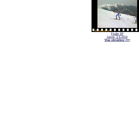
Finále SP
Jasná, 5.4.2014
Viac obrázkov >>>