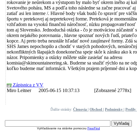
rokovanie je neúrekom a výstupom by malo byť okrem iného aj kal
Svetového pohára, MS a podľa toho následne sa začne pracovať aj 
zatiaľ asi len interne /. Hlavné body však budú čo spraviť pre väčši
športu v pretekovej aj nepretekovej forme. Preteková je momentáln
vzhľadom na vysokú finančnú náročnosť, nízku propagovateľnosť 
tom aj Slovensko. Jednoduchá otázka - čo je motiváciou zúčastniť 
okrem nejakého porovnania , hlavne spoznať nových ľudí, priateľov
kopce. Aj preto treba neustále hľadať nové zaujímavé formy. Zdá sa
SHS James nepochopilo a chodiť v starých pohodových, nenáročnýc
nekonfliktných šlapajách donekonečna speje skôr k zániku ako k ro
názor. Pripomienky a otázky môžete stále zasielať na adresu
komisia@skimountaineering.sk. Budeme sa snažiť rýchlo na ne od
koľko budeme mať informácii. Všetkým prajem príjemné dni a kop
Zápisnica z VV
Miro Leitner 2005-06-15 10:37:13
[Zobrazené 2778x]
Ďalšie stránky:
Členovia
|
Obchod
|
Podmienky
|
Profily
Vyhľadávanie na stránke pomocou
FreeFind