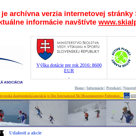
 je archívna verzia internetovej stránky
ktuálne informácie navštívte
www.skialp
Výška dotácie pre rok 2016: 8600
EUR
KÁ ASOCIÁCIA
Home
|
Informácie
|
Pretekári
|
Neprete
lovenská skialpinistická asociácia je člen International Ski Mountaineering Federation
Udalosti a akcie