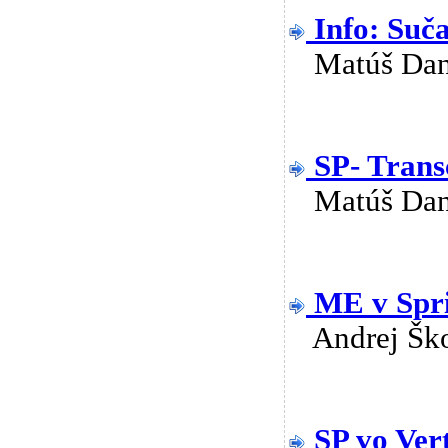
Info: Suč
Matúš Da
SP- Trans
Matúš Da
ME v Spri
Andrej Š
SP vo Ver