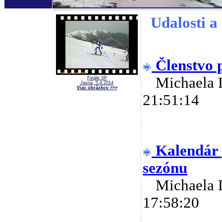
Udalosti a 
Členstvo 
Michaela
Finále SP
Jasná, 5.4.2014
Viac obrázkov >>>
21:51:14
Kalendár 
sezónu
Michaela
17:58:20