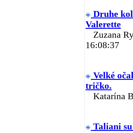
Druhe kol
Valerette
Zuzana R
16:08:37
Velké oča
tričko.
Katarína 
Taliani s