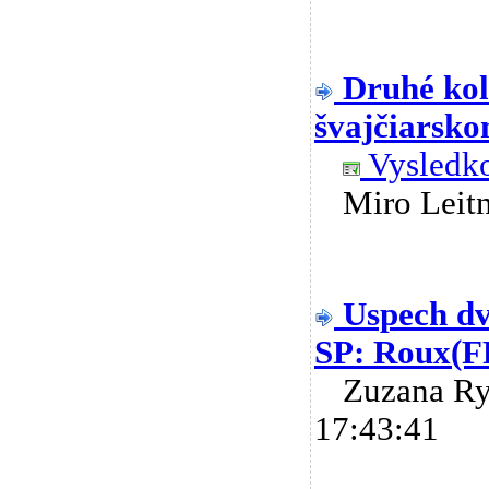
Druhé kol
švajčiarskom
Vysledko
Miro Lei
Uspech dv
SP: Roux(F
Zuzana R
17:43:41