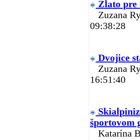
Zlato pre
Zuzana R
09:38:28
Dvojice s
Zuzana R
16:51:40
Skialpin
športovom g
Katarína 