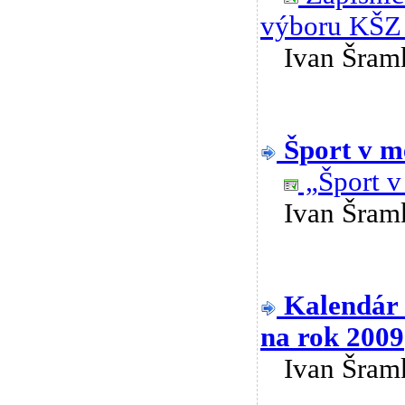
výboru KŠZ
Ivan Šra
Šport v m
„Šport v
Ivan Šra
Kalendár 
na rok 2009
Ivan Šra