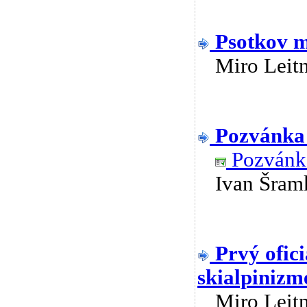
Psotkov m
Miro Lei
Pozvánka 
Pozvánk
Ivan Šra
Prvý ofic
skialpinizm
Miro Lei