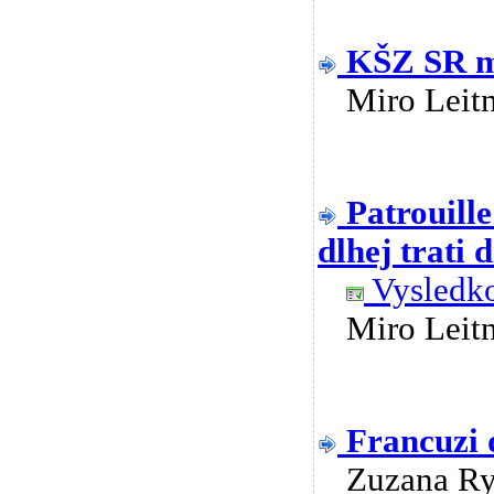
KŠZ SR má
Miro Lei
Patrouill
dlhej trati 
Vysledko
Miro Lei
Francuzi
Zuzana R