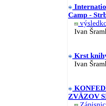
Internati
Camp - Strb
výsledko
Ivan Šra
Krst knih
Ivan Šra
KONFED
ZVÄZOV S
Zápisnic