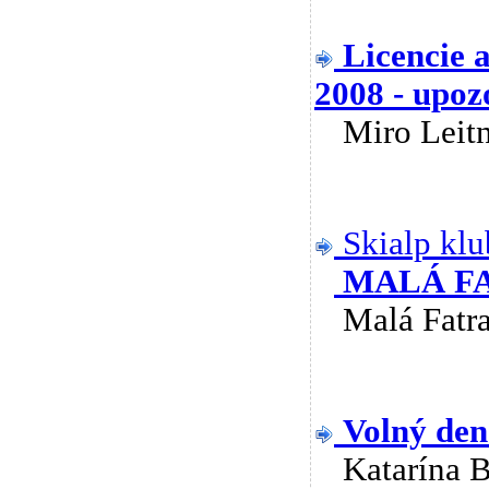
Licencie 
2008 - upoz
Miro Lei
Skialp klu
MALÁ F
Malá Fat
Volný den
Katarína 