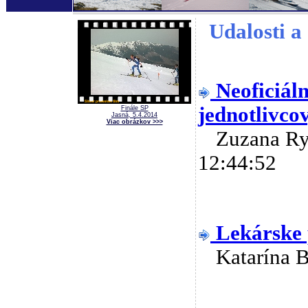
Udalosti a 
Neoficiál
jednotlivco
Finále SP
Jasná, 5.4.2014
Viac obrázkov >>>
Zuzana R
12:44:52
Lekárske 
Katarína 