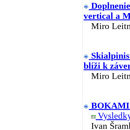
Doplneni
vertical a
Miro Lei
Skialpini
blíži k záve
Miro Lei
BOKAMI..
Vysledky
Ivan Šra