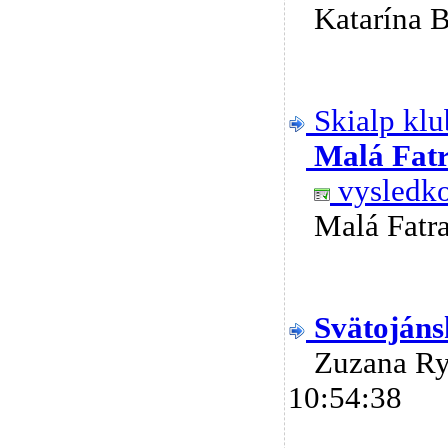
Katarína 
Skialp klu
Malá Fat
vysledko
Malá Fat
Svätojáns
Zuzana R
10:54:38