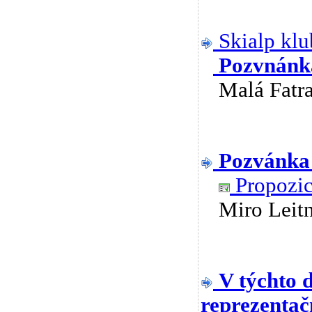
Skialp klu
Pozvnánk
Malá Fat
Pozvánka
Propozic
Miro Lei
V týchto 
reprezenta