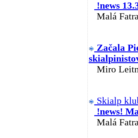
!news 13
Malá Fat
Začala Pi
skialpinisto
Miro Lei
Skialp klu
!news! M
Malá Fat