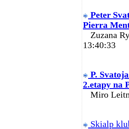
Peter Sva
Pierra Men
Zuzana R
13:40:33
P. Svatoj
2.etapy na 
Miro Lei
Skialp klu