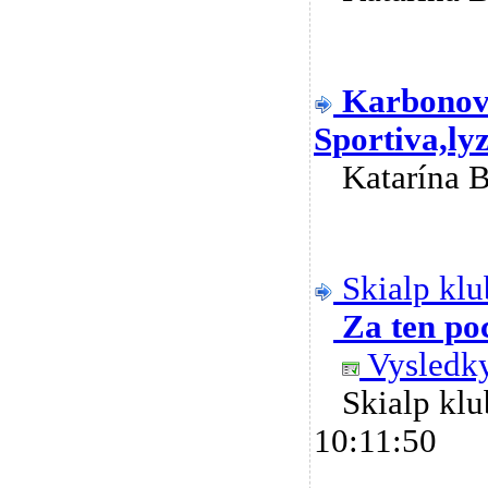
Karbonová
Sportiva,lyz
Katarína 
Skialp klu
Za ten poc
Vysledk
Skialp k
10:11:50