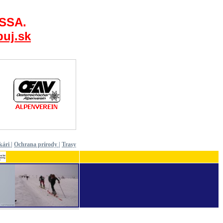
 SSA.
uj.sk
kári
|
Ochrana prírody
|
Trasy