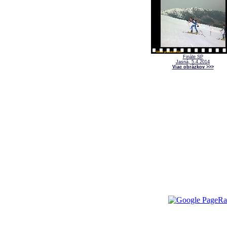
Finále SP
Jasná, 5.4.2014
Viac obrázkov >>>