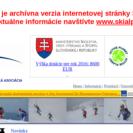
 je archívna verzia internetovej stránky
ktuálne informácie navštívte
www.skialp
Výška dotácie pre rok 2016: 8600
EUR
KÁ ASOCIÁCIA
Home
|
Informácie
|
Pretekári
|
Neprete
lovenská skialpinistická asociácia je člen International Ski Mountaineering Federation
Novinky