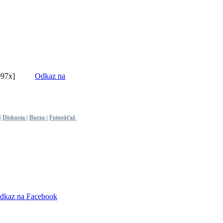
7x]
Odkaz na
|
Diskusia
|
Burza
|
Fotosúťaž
dkaz na Facebook