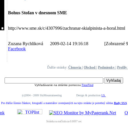
Bohus Stofan v dnesnom SME
http://www.sme.sk/c/4307996/zachranar-skialpinista-a-horal.html
Zuzana Rychliková 2009-02-14 19:16:18
[Zobrazené 99
Facebook
Ďalšie stránky:
Členovia
|
Obchod
|
Podmienky
|
Profily
Vyhľadávanie na stránke pomocou
FreeFind
(c)2004 - 2009 SkiMountaineering Design & production
I.S.
Pre ďalšie šírenie článkov, fotografií a materiálov uverejnených na tejto stránke je potrebný súhlas
Rady SSA
O
Stránka sa načítala za 0.0097 sec