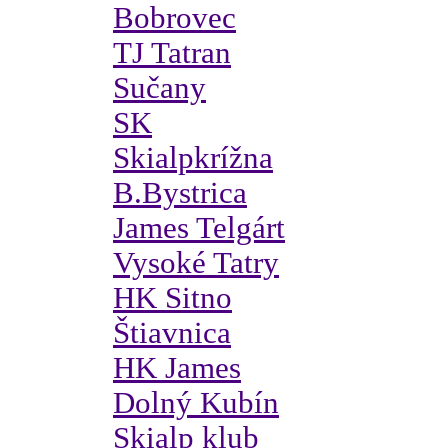
Bobrovec
TJ Tatran
Sučany
SK
Skialpkrížna
B.Bystrica
James Telgárt
Vysoké Tatry
HK Sitno
Štiavnica
HK James
Dolný Kubín
Skialp klub