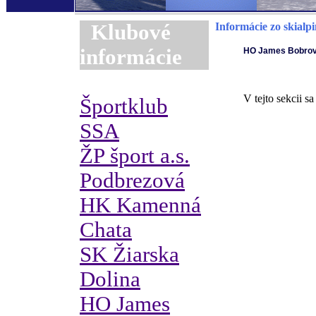
Klubové
Informácie zo skialp
informácie
HO James Bobro
V tejto sekcii s
Športklub
SSA
ŽP šport a.s.
Podbrezová
HK Kamenná
Chata
SK Žiarska
Dolina
HO James