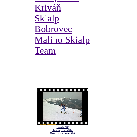
Kriváň
Skialp
Bobrovec
Malino Skialp
Team
Finále SP
Jasná, 5.4.2014
Viac obrázkov >>>