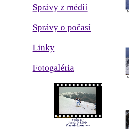
Správy z médií
M
Správy o počasí
Linky
Fotogaléria
M
Finále SP
Jasná, 5.4.2014
Viac obrázkov >>>