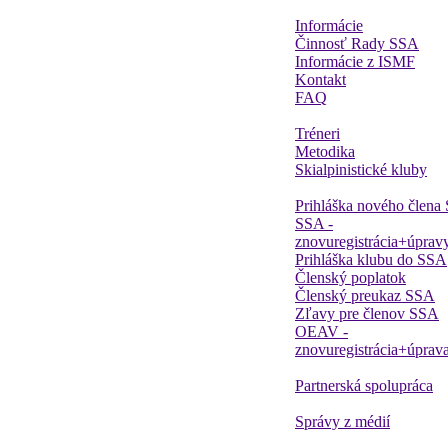
Informácie
Činnosť Rady SSA
Informácie z ISMF
Kontakt
FAQ
Tréneri
Metodika
Skialpinistické kluby
Prihláška nového člena
SSA -
znovuregistrácia+úprav
Prihláška klubu do SSA
Členský poplatok
Členský preukaz SSA
Zľavy pre členov SSA
OEAV -
znovuregistrácia+úprav
Partnerská spolupráca
Správy z médií