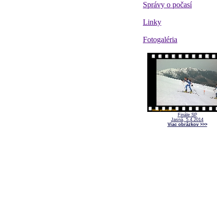
Správy o počasí
Linky
Fotogaléria
Finále SP
Jasná, 5.4.2014
Viac obrázkov >>>