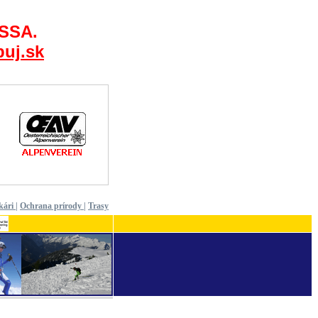
 SSA.
uj.sk
kári
|
Ochrana prírody
|
Trasy