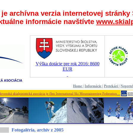
 je archívna verzia internetovej stránky
ktuálne informácie navštívte
www.skialp
Výška dotácie pre rok 2016: 8600
EUR
KÁ ASOCIÁCIA
Home
|
Informácie
|
Pretekári
|
Neprete
lovenská skialpinistická asociácia je člen International Ski Mountaineering Federation
Fotogaléria, archív z 2005