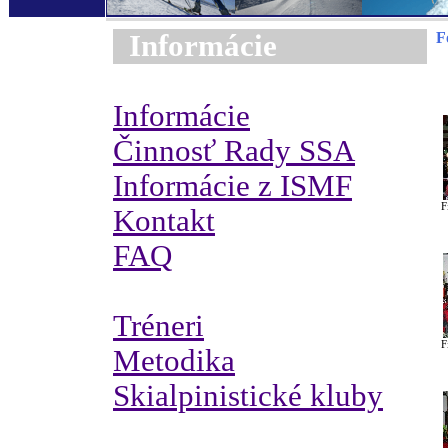
Informácie
F
Informácie
Činnosť Rady SSA
Informácie z ISMF
F
Kontakt
FAQ
Tréneri
F
Metodika
Skialpinistické kluby