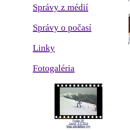
F
Správy z médií
Správy o počasí
F
Linky
Fotogaléria
Finále SP
Jasná, 5.4.2014
Viac obrázkov >>>