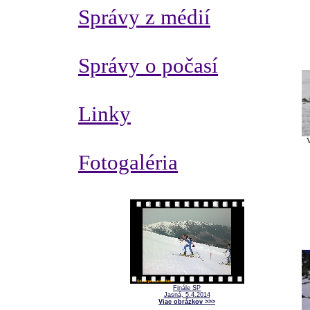
Správy z médií
Správy o počasí
Linky
V
Fotogaléria
Finále SP
Jasná, 5.4.2014
Viac obrázkov >>>