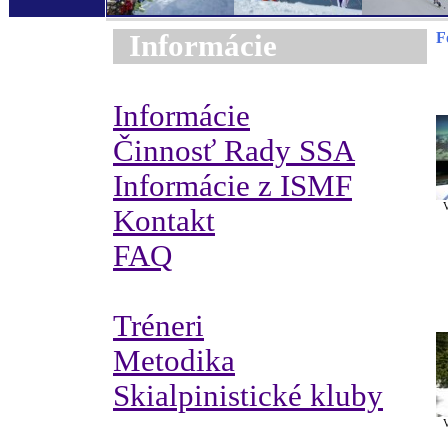
Informácie
F
Informácie
Činnosť Rady SSA
Informácie z ISMF
V
Kontakt
FAQ
Tréneri
Metodika
Skialpinistické kluby
V